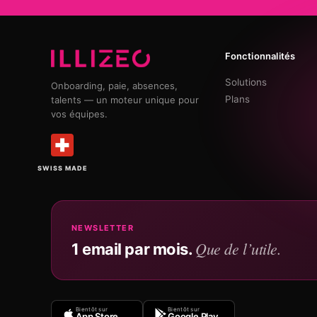
Fonctionnalités
Solutions
Onboarding, paie, absences,
Plans
talents — un moteur unique pour
vos équipes.
SWISS MADE
NEWSLETTER
Que de l’utile.
1 email par mois.
Bientôt sur
Bientôt sur
App Store
Google Play