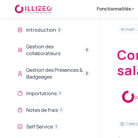
Fonctionnalités
Introduction
Accueil
2
Gestion des
Co
6
collaborateurs
sal
Gestion des Présences &
6
Badgeages
Importations
1
W
Notes de frais
1
1 min 
Self Service
1