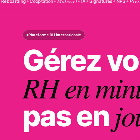
Matériel
Présences
ng
✦
Cooptation
✦
✦
IA
✦
Signatures
✦
NPS
✦
✦
B
Plateforme RH internationale
Gérez vo
RH en min
jo
pas en