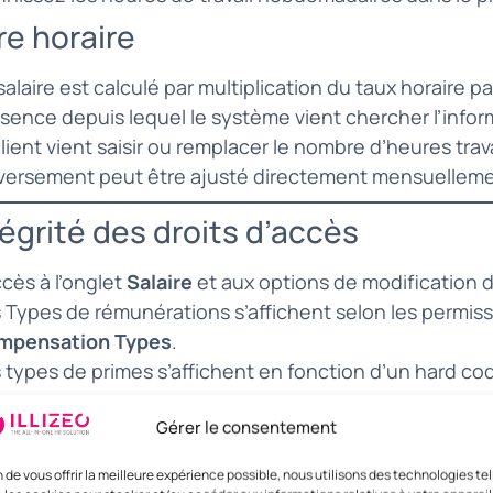
re horaire
salaire est calculé par multiplication du taux horaire pa
sence depuis lequel le système vient chercher l’infor
client vient saisir ou remplacer le nombre d’heures trav
versement peut être ajusté directement mensuellemen
tégrité des droits d’accès
ccès à l’onglet
Salaire
et aux options de modification d
 Types de rémunérations s’affichent selon les permis
mpensation Types
.
 types de primes s’affichent en fonction d’un hard cod
rcours d’un cas concret
Gérer le consentement
s un collaborateur passant d’un salaire horaire à un sal
n de vous offrir la meilleure expérience possible, nous utilisons des technologies tel