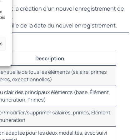
.
ent la création d’un nouvel enregistrement de
le
rique.
tés
a veille de la date du nouvel enregistrement.
es
Description
ensuelle de tous les éléments (salaire, primes
ières, exceptionnelles)
u clair des principaux éléments (base, Élément
munération, Primes)
er/modifier/supprimer salaires, primes, Élément
munération
on adaptée pour les deux modalités, avec suivi