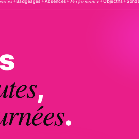
Performance
Enq
adgeages
✦
Absences
✦
✦
Objectifs
✦
Sondages
✦
s
utes
,
urnées
.