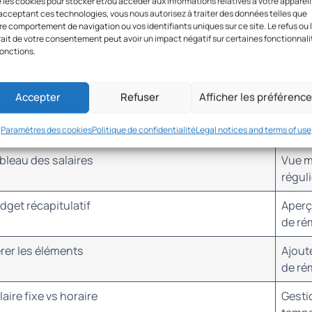
 les cookies pour stocker et/ou accéder aux informations relatives à votre appareil
acceptant ces technologies, vous nous autorisez à traiter des données telles que
t ajustement du temps plein déclenche automatiquem
re comportement de navigation ou vos identifiants uniques sur ce site. Le refus ou 
aire pour refléter la modification, sans impacter l’histo
rait de votre consentement peut avoir un impact négatif sur certaines fonctionnali
fonctions.
saisie d’un nouvel enregistrement ferme le précédent l
itulatif rapide
Accepter
Refuser
Afficher les préférenc
Fonctionnalité
Paramètres des cookies
Politique de confidentialité
Legal notices and terms of use
bleau des salaires
Vue m
régul
dget récapitulatif
Aperç
de ré
rer les éléments
Ajout
de ré
laire fixe vs horaire
Gesti