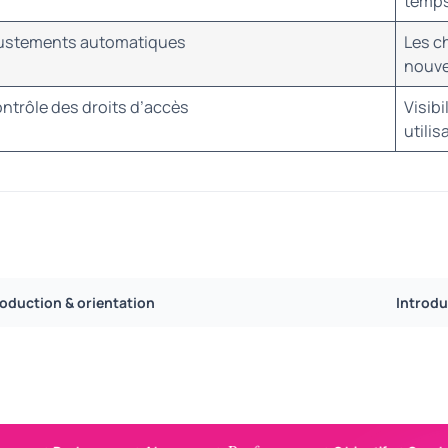
temps
ustements automatiques
Les c
nouve
ntrôle des droits d’accès
Visib
utilis
roduction & orientation
Introdu