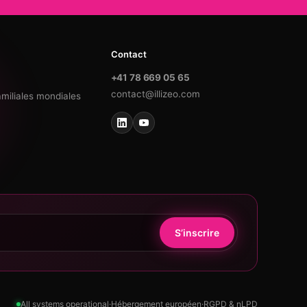
Contact
+41 78 669 05 65
contact@illizeo.com
amiliales mondiales
e
S’inscrire
All systems operational
·
Hébergement européen
·
RGPD & nLPD