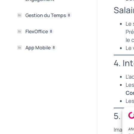
Salai
Gestion du Temps
8
Le 
FlexOffice
Pré
8
le 
App Mobile
Le 
8
4. In
L’a
Les
Co
Les
5. Pa
Imaginon
Afi