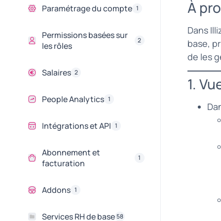
À pro
Paramétrage du compte
1
Dans Ill
Permissions basées sur
2
base, pr
les rôles
de les g
Salaires
2
1. Vu
People Analytics
1
Da
Intégrations et API
1
Abonnement et
1
facturation
Addons
1
Services RH de base
58