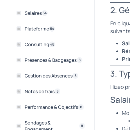
2. Gé
Salaires
64
En cliqu
Plateforme
64
suivants
Sal
Consulting
48
Ré
Pr
Présences & Badgeages
8
3. Ty
Gestion des Absences
8
Illizeo 
Notes de frais
8
Salai
Performance & Objectifs
8
Mon
Sondages &
8
Déf
Engagement