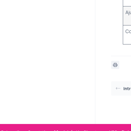
Aj
Co
Int