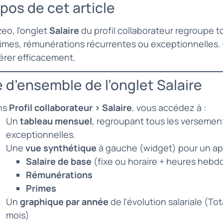
pos de cet article
izeo, l’onglet
Salaire
du profil collaborateur regroupe t
imes, rémunérations récurrentes ou exceptionnelles. Cet
érer efficacement.
e d’ensemble de l’onglet Salaire
ns
Profil collaborateur > Salaire
, vous accédez à :
Un
tableau mensuel
, regroupant tous les versement
exceptionnelles.
Une
vue synthétique
à gauche (widget) pour un ape
Salaire de base
(fixe ou horaire + heures hebdo
Rémunérations
Primes
Un
graphique par année
de l’évolution salariale (T
mois)