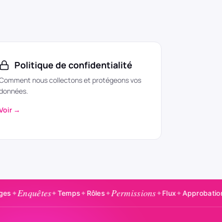
Politique de confidentialité
Comment nous collectons et protégeons vos
données.
Voir →
tes
Permissions
Salaire
✦
Temps
✦
Rôles
✦
✦
Flux
✦
Approbations
✦