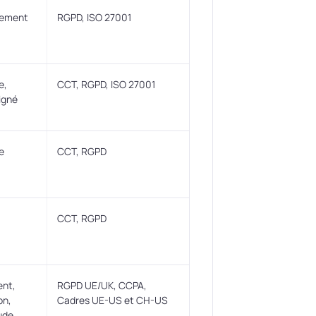
quement
RGPD, ISO 27001
e,
CCT, RGPD, ISO 27001
igné
e
CCT, RGPD
CCT, RGPD
ent,
RGPD UE/UK, CCPA,
on,
Cadres UE-US et CH-US
ude