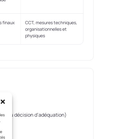
s finaux
CCT, mesures techniques,
organisationnelles et
physiques
al, ou décision d’adéquation)
les
.
le
tés