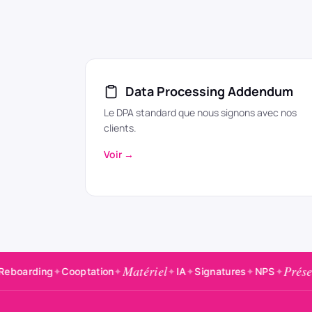
Data Processing Addendum
Le DPA standard que nous signons avec nos
clients.
Voir →
Matériel
Présences
✦
Cooptation
✦
✦
IA
✦
Signatures
✦
NPS
✦
✦
Bad