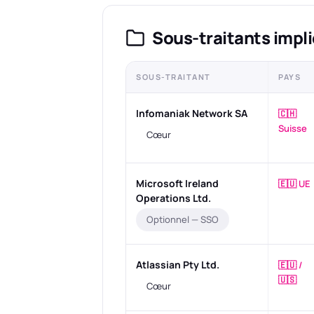
Sous-traitants impli
SOUS-TRAITANT
PAYS
Infomaniak Network SA
🇨🇭
Suisse
Cœur
Microsoft Ireland
🇪🇺 UE
Operations Ltd.
Optionnel — SSO
Atlassian Pty Ltd.
🇪🇺 /
🇺🇸
Cœur