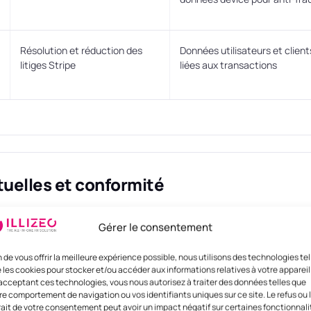
Résolution et réduction des
Données utilisateurs et client
litiges Stripe
liées aux transactions
tuelles et conformité
Gérer le consentement
n contrat de sous-traitance conforme à l’article 28 du RGPD
st effectué sans garanties appropriées (CCT, hébergement loc
n de vous offrir la meilleure expérience possible, nous utilisons des technologies tel
 les cookies pour stocker et/ou accéder aux informations relatives à votre appareil
re des mesures techniques et organisationnelles robustes
acceptant ces technologies, vous nous autorisez à traiter des données telles que
données que sur instruction documentée d’Illizeo
re comportement de navigation ou vos identifiants uniques sur ce site. Le refus ou 
rait de votre consentement peut avoir un impact négatif sur certaines fonctionnali