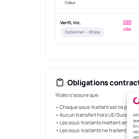
Cœur
Verifi, Inc.
🇺🇸
USA
Optionnel — Stripe
Obligations contrac
Illizeo s’assure que :
• Chaque sous-traitant est lié par u
• Aucun transfert hors UE/Suisse n’e
Afi
que
• Les sous-traitants mettent en œuv
En 
• Les sous-traitants ne traitent les 
vot
ret