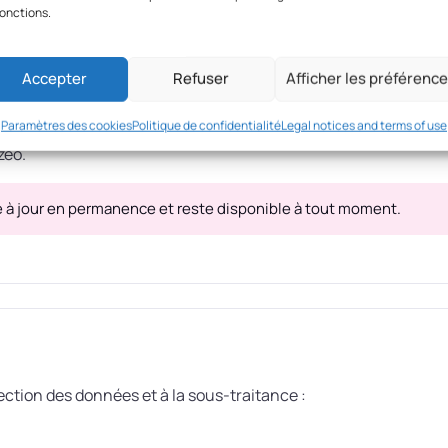
fonctions.
Accepter
Refuser
Afficher les préférenc
s à jour
Paramètres des cookies
Politique de confidentialité
Legal notices and terms of use
s au préalable de tout changement de sous-traitant, leur laissa
zeo.
 à jour en permanence et reste disponible à tout moment.
tection des données et à la sous-traitance :