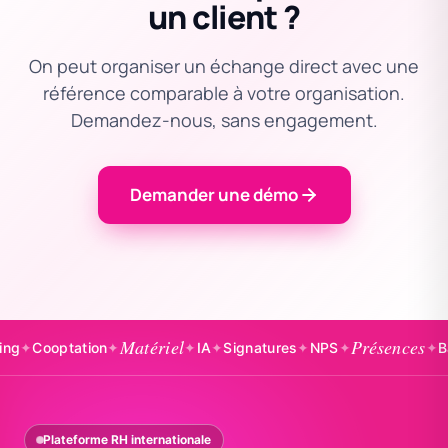
un client ?
On peut organiser un échange direct avec une
référence comparable à votre organisation.
Demandez-nous, sans engagement.
Demander une démo
Matériel
Présences
ooptation
✦
✦
IA
✦
Signatures
✦
NPS
✦
✦
Badgea
Plateforme RH internationale