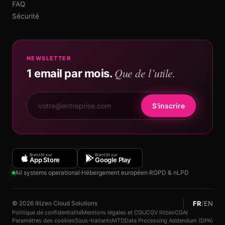
FAQ
Sécurité
NEWSLETTER
Que de l’utile.
1 email par mois.
S’inscrire
Bientôt sur
Bientôt sur
App Store
Google Play
All systems operational
·
Hébergement européen
·
RGPD & nLPD
FR
/
EN
© 2026 Illizeo Cloud Solutions
Politique de confidentialité
Mentions légales et CGU
CGV Illizeo
CGAI
Paramètres des cookies
Sous-traitants
MTO
Data Processing Addendum (DPA)