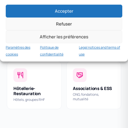
Accepter
Refuser
Santé & Médico-
Tech & SaaS
social
Afficher les préférences
Éditeurs, startups
Cliniques, EHPAD,
mutuelles
Paramètres des
Politique de
Legal notices and terms of
cookies
confidentialité
use
Hôtellerie-
Associations & ESS
Restauration
ONG, fondations,
mutualité
Hôtels, groupes RHF