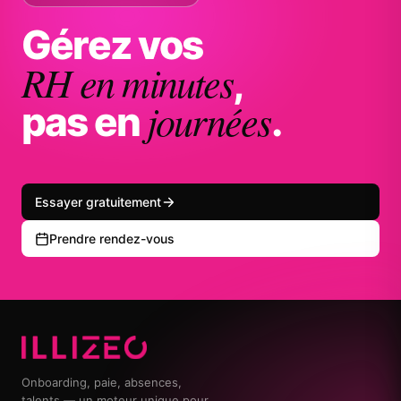
Gérez vos
RH en minutes
,
journées
pas en
.
Essayer gratuitement
Prendre rendez-vous
Onboarding, paie, absences,
talents — un moteur unique pour