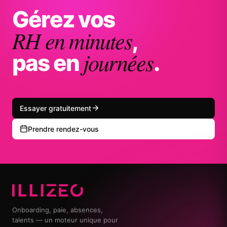
Gérez vos
RH en minutes
,
journées
pas en
.
Essayer gratuitement
Prendre rendez-vous
Onboarding, paie, absences,
talents — un moteur unique pour