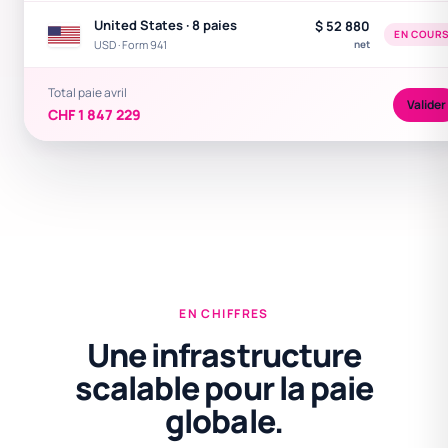
United States · 8 paies
$ 52 880
EN COUR
USD · Form 941
net
Total paie avril
Valider
CHF 1 847 229
EN CHIFFRES
Une infrastructure
scalable pour la paie
globale.