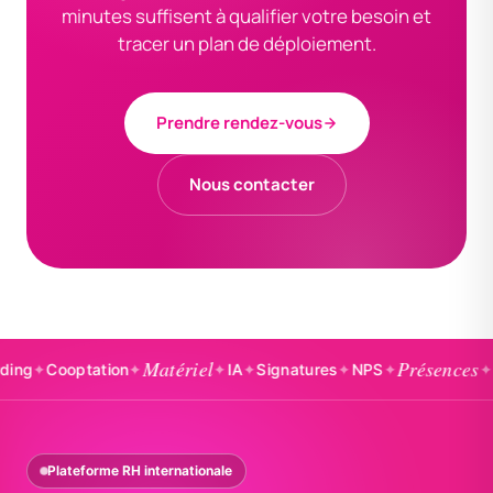
minutes suffisent à qualifier votre besoin et
tracer un plan de déploiement.
Prendre rendez-vous
Nous contacter
Matériel
Présences
optation
✦
✦
IA
✦
Signatures
✦
NPS
✦
✦
Badgeag
Plateforme RH internationale