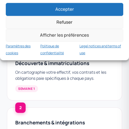
PROCESSUS DE MISE EN PLACE
Accepter
En production en moins de
Refuser
4 semaines.
Afficher les préférences
Paramètres des
Politique de
Legal notices and terms of
1
cookies
confidentialité
use
Découverte & immatriculations
On cartographie votre effectif, vos contrats et les
obligations paie spécifiques à chaque pays.
SEMAINE 1
2
Branchements & intégrations