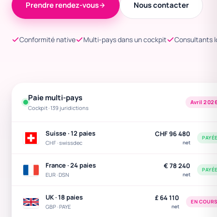
Prendre rendez-vous
Nous contacter
Conformité native
Multi-pays dans un cockpit
Consultants 
Paie multi-pays
Avril 202
Cockpit · 139 juridictions
Suisse · 12 paies
CHF 96 480
PAYÉ
CHF · swissdec
net
France · 24 paies
€ 78 240
PAYÉ
EUR · DSN
net
UK · 18 paies
£ 64 110
EN COUR
GBP · PAYE
net