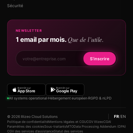
Sécurité
NEWSLETTER
Que de l’utile.
1 email par mois.
S’inscrire
Bientôt sur
Bientôt sur
App Store
Google Play
All systems operational
·
Hébergement européen
·
RGPD & nLPD
FR
/
EN
© 2026 Illizeo Cloud Solutions
Politique de confidentialité
Mentions légales et CGU
CGV Illizeo
CGAI
Paramètres des cookies
Sous-traitants
MTO
Data Processing Addendum (DPA)
CGV des services d’assistance
Statut des services