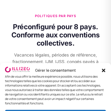
POLITIQUES PAR PAYS
Préconfiguré pour 8 pays.
Conforme aux conventions
collectives.
Vacances légales, périodes de référence,
fractionnement, IJM, IJSS, congés payés à
108 % : toutes les règles locales sont prêtes à
Gérer le consentement
l’emploi. Adaptable à vos conventions internes.
Afin de vous offrir la meilleure expérience possible, nous utilisons des
technologies telles que les cookies pour stocker et/ou accéder aux
informations relatives à votre appareil. En acceptant ces technologies,
vous nous autorisez à traiter des données telles que votre comportement
de navigation ou vos identifiants uniques sur ce site. Le refus ou le retrait
🇨🇭
de votre consentement peut avoir un impact négatif sur certaines
fonctionnalités et fonctions.
Suisse