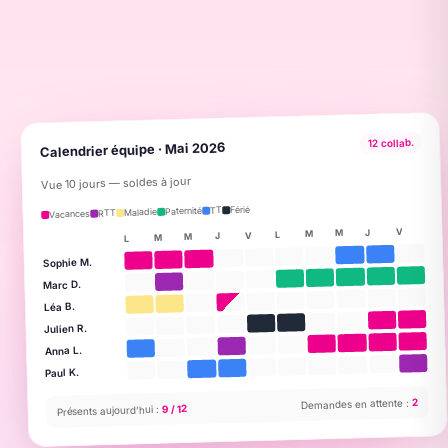
12 collab.
Calendrier équipe · Mai 2026
Vue 10 jours — soldes à jour
Férié
TT
Paternité
Maladie
RTT
Vacances
V
J
M
M
L
V
J
M
M
L
Sophie M.
Marc D.
Léa B.
Julien R.
Anna L.
Paul K.
2
Demandes en attente :
9 / 12
Présents aujourd’hui :