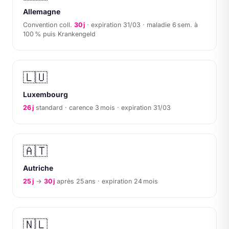
Allemagne
Convention coll.
30 j
· expiration 31/03 · maladie 6 sem. à
100 % puis Krankengeld
🇱🇺
Luxembourg
26 j
standard · carence 3 mois · expiration 31/03
🇦🇹
Autriche
25 j
→
30 j
après 25 ans · expiration 24 mois
🇳🇱