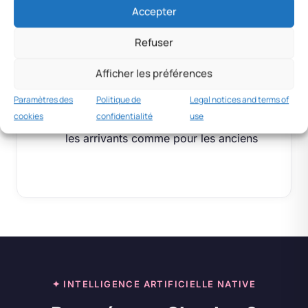
semaine », « Premier mois », « Cap
Accepter
des 100 j »
Refuser
Badges personnalisables par l’admin
Afficher les préférences
(« Mentor du trimestre », « Champion
sécurité »)
Paramètres des
Politique de
Legal notices and terms of
cookies
confidentialité
use
Visibles sur les profils, motivants pour
les arrivants comme pour les anciens
✦ INTELLIGENCE ARTIFICIELLE NATIVE