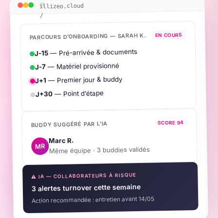
illizeo.cloud
/
parcours
PARCOURS D’ONBOARDING — SARAH K.
EN COURS
— Pré-arrivée & documents
J-15
— Matériel provisionné
J-7
— Premier jour & buddy
J+1
— Point d’étape
J+30
SCORE 94
BUDDY SUGGÉRÉ PAR L’IA
Marc R.
MR
Même équipe · 3 buddies validés
⚠ IA — COLLABORATEURS À RISQUE
3 alertes turnover cette semaine
Action recommandée : entretien avant 14/05