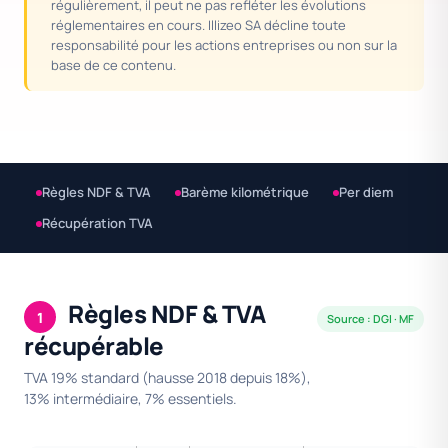
régulièrement, il peut ne pas refléter les évolutions
réglementaires en cours. Illizeo SA décline toute
responsabilité pour les actions entreprises ou non sur la
base de ce contenu.
Règles NDF & TVA
Barème kilométrique
Per diem
Récupération TVA
Règles NDF & TVA
1
Source : DGI · MF
récupérable
TVA 19% standard (hausse 2018 depuis 18%),
13% intermédiaire, 7% essentiels.