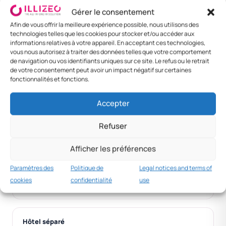
Sfax / Sousse
TND 70
TND 250
TND
Gérer le consentement
320
Afin de vous offrir la meilleure expérience possible, nous utilisons des
technologies telles que les cookies pour stocker et/ou accéder aux
Cadre senior
TND 200
TND 700
TND
informations relatives à votre appareil. En acceptant ces technologies,
900
vous nous autorisez à traiter des données telles que votre comportement
de navigation ou vos identifiants uniques sur ce site. Le refus ou le retrait
de votre consentement peut avoir un impact négatif sur certaines
Foreign —
TND 180
TND 600
TND
fonctionnalités et fonctions.
Casablanca
780
Accepter
Foreign — Paris
TND 280
TND 1,000
TND
1,280
Refuser
Afficher les préférences
MNC practice
TND 200+
Paramètres des
Politique de
Legal notices and terms of
cookies
confidentialité
use
Per diem standard cadres.
Hôtel séparé