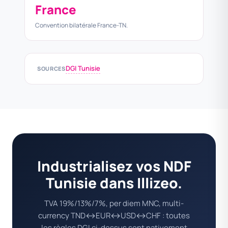
France
Convention bilatérale France-TN.
DGI Tunisie
SOURCES
Industrialisez vos NDF
Tunisie dans Illizeo.
TVA 19%/13%/7%, per diem MNC, multi-
currency TND↔EUR↔USD↔CHF : toutes
les règles DGI ci-dessus sont nativement