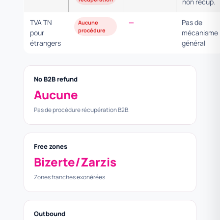
non récup.
TVA TN
—
Pas de
Aucune
procédure
pour
mécanisme
étrangers
général
No B2B refund
Aucune
Pas de procédure récupération B2B.
Free zones
Bizerte/Zarzis
Zones franches exonérées.
Outbound