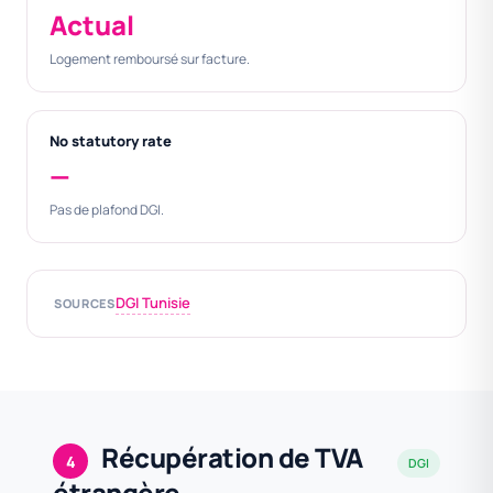
Actual
Logement remboursé sur facture.
No statutory rate
—
Pas de plafond DGI.
DGI Tunisie
SOURCES
Récupération de TVA
4
DGI
étrangère