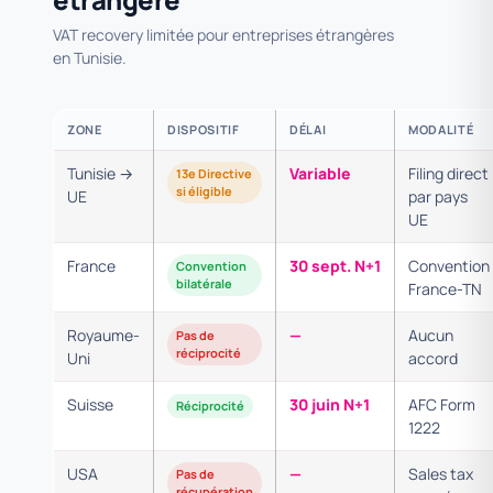
VAT recovery limitée pour entreprises étrangères
en Tunisie.
ZONE
DISPOSITIF
DÉLAI
MODALITÉ
Tunisie →
Variable
Filing direct
13e Directive
si éligible
UE
par pays
UE
France
30 sept. N+1
Convention
Convention
bilatérale
France-TN
Royaume-
—
Aucun
Pas de
réciprocité
Uni
accord
Suisse
30 juin N+1
AFC Form
Réciprocité
1222
USA
—
Sales tax
Pas de
récupération