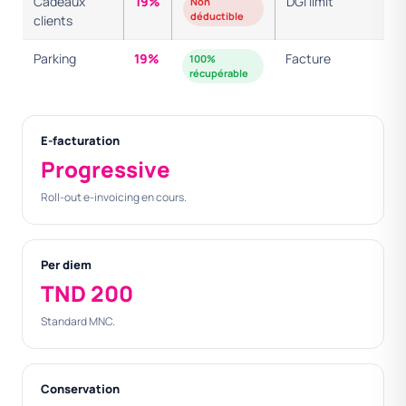
Cadeaux
19%
DGI limit
Non
déductible
clients
Parking
19%
Facture
100%
récupérable
E-facturation
Progressive
Roll-out e-invoicing en cours.
Per diem
TND 200
Standard MNC.
Conservation