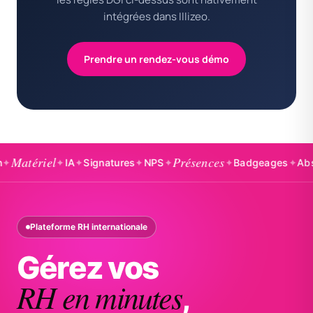
intégrées dans Illizeo.
Prendre un rendez-vous démo
riel
Présences
✦
IA
✦
Signatures
✦
NPS
✦
✦
Badgeages
✦
Absences
Plateforme RH internationale
Gérez vos
RH en minutes
,