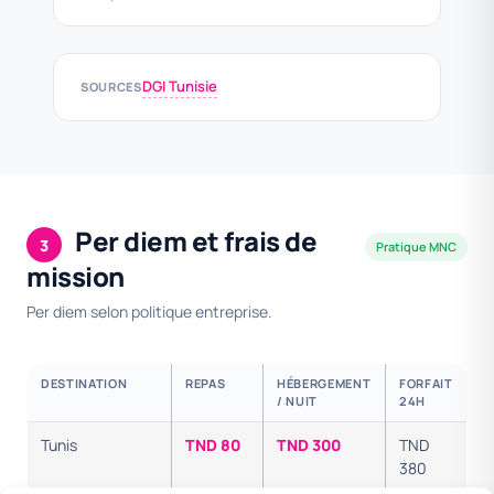
DGI Tunisie
SOURCES
Per diem et frais de
3
Pratique MNC
mission
Per diem selon politique entreprise.
DESTINATION
REPAS
HÉBERGEMENT
FORFAIT
/ NUIT
24H
Tunis
TND 80
TND 300
TND
380