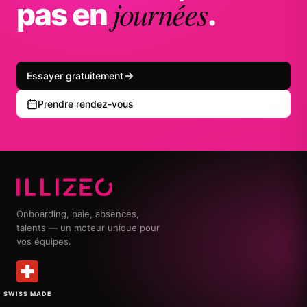
journées
pas en
.
Essayer gratuitement
Prendre rendez-vous
Onboarding, paie, absences,
talents — un moteur unique pour
vos équipes.
SWISS MADE