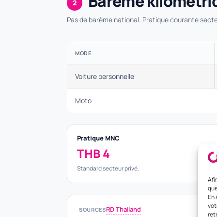
Barème kilométri
2
Pas de barème national. Pratique courante secte
MODE
Voiture personnelle
Moto
Pratique MNC
THB 4
Standard secteur privé.
Afi
que
En 
vot
RD Thailand
SOURCES
ret