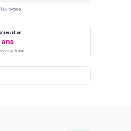
Tax invoice
onservation
 ans
 records: 5 ans.