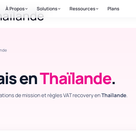
À Propos
Solutions
Ressources
Plans
haïlande
ande
ais en
Thaïlande
.
cations de mission et règles VAT recovery en
Thaïlande
.