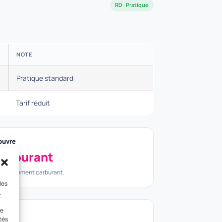
RD · Pratique
NOTE
Pratique standard
Tarif réduit
ouvre
arburant
incipalement carburant.
les
.
le
tés