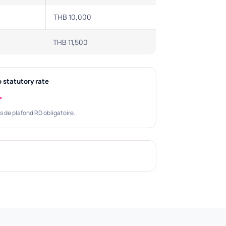
THB 10,000
THB 11,500
 statutory rate
—
s de plafond RD obligatoire.