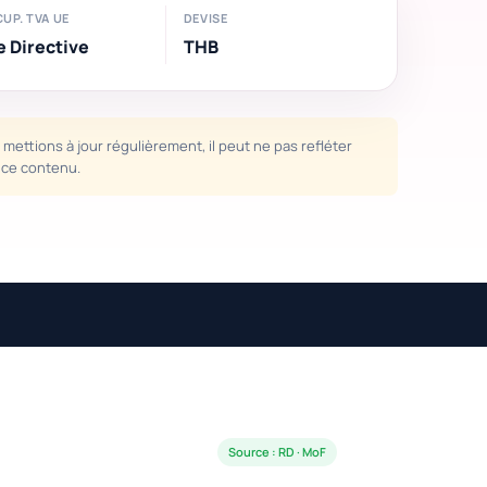
UP. TVA UE
DEVISE
e Directive
THB
mettions à jour régulièrement, il peut ne pas refléter
e ce contenu.
Source : RD · MoF