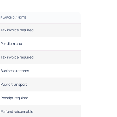
PLAFOND / NOTE
Tax invoice required
Per diem cap
Tax invoice required
Business records
Public transport
Receipt required
Plafond raisonnable