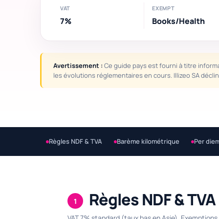
VAT
EXEMPT
7%
Books/Health
Avertissement :
Ce guide pays est fourni à titre inform
les évolutions réglementaires en cours. Illizeo SA décl
Règles NDF & TVA
Barème kilométrique
Per die
Règles NDF & TVA
1
VAT 7% standard (taux bas en Asie). Exemptions :