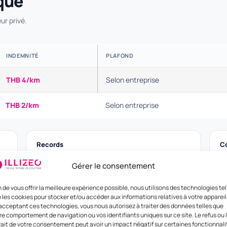
que
ur privé.
INDEMNITÉ
PLAFOND
THB 4/km
Selon entreprise
THB 2/km
Selon entreprise
Records
C
Logbook
C
Gérer le consentement
Date, destination, km.
Pr
n de vous offrir la meilleure expérience possible, nous utilisons des technologies tel
 les cookies pour stocker et/ou accéder aux informations relatives à votre appareil
acceptant ces technologies, vous nous autorisez à traiter des données telles que
re comportement de navigation ou vos identifiants uniques sur ce site. Le refus ou 
rait de votre consentement peut avoir un impact négatif sur certaines fonctionnali