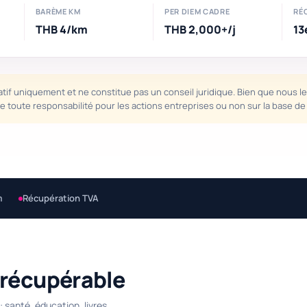
BARÈME KM
PER DIEM CADRE
RÉC
THB 4/km
THB 2,000+/j
13
atif uniquement et ne constitue pas un conseil juridique. Bien que nous le 
ine toute responsabilité pour les actions entreprises ou non sur la base d
m
Récupération TVA
 récupérable
 santé, éducation, livres.