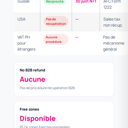
Suisse
30 juin N+1
AFC Form
Réciprocité
1222
USA
—
Sales tax
Pas de
récupération
non récup.
VAT PH
—
Pas de
Aucune
procédure
pour
mécanisme
étrangers
général
No B2B refund
Aucune
Pas de procédure récupération B2B.
Free zones
Disponible
PEZA zones franches exonérées.