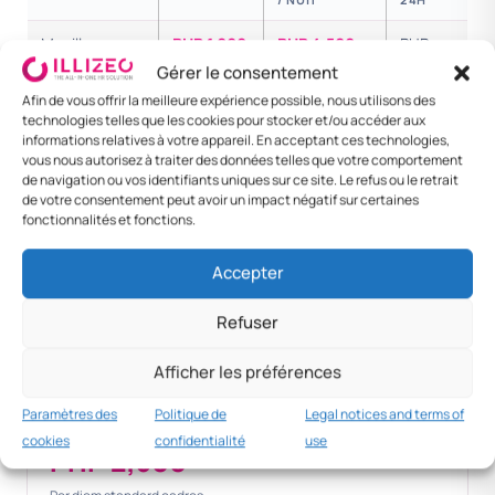
Manille
PHP 1,000
PHP 4,500
PHP
5,500
Gérer le consentement
Afin de vous offrir la meilleure expérience possible, nous utilisons des
Cebu / Davao
PHP 800
PHP 3,500
PHP
technologies telles que les cookies pour stocker et/ou accéder aux
4,300
informations relatives à votre appareil. En acceptant ces technologies,
vous nous autorisez à traiter des données telles que votre comportement
de navigation ou vos identifiants uniques sur ce site. Le refus ou le retrait
Cadre senior
PHP 2,500
PHP 7,500
PHP
de votre consentement peut avoir un impact négatif sur certaines
10,000
fonctionnalités et fonctions.
Foreign —
PHP 3,500
PHP 12,000
PHP
Accepter
Singapore
15,500
Refuser
Foreign —
PHP 4,000
PHP 14,000
PHP
Tokyo
18,000
Afficher les préférences
Paramètres des
Politique de
Legal notices and terms of
MNC practice
cookies
confidentialité
use
PHP 2,500+