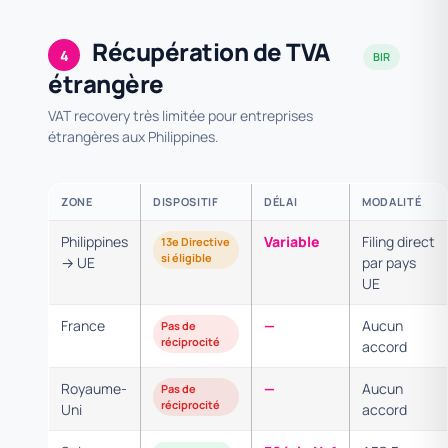
Récupération de TVA
4
BIR
étrangère
VAT recovery très limitée pour entreprises
étrangères aux Philippines.
ZONE
DISPOSITIF
DÉLAI
MODALITÉ
Philippines
Variable
Filing direct
13e Directive
si éligible
→ UE
par pays
UE
France
—
Aucun
Pas de
réciprocité
accord
Royaume-
—
Aucun
Pas de
réciprocité
Uni
accord