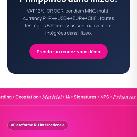
VAT 12%, OR OCR, per diem MNC, multi-
currency PHP↔USD↔EUR↔CHF : toutes
les règles BIR ci-dessus sont nativement
intégrées dans Illizeo.
Prendre un rendez-vous démo
Matériel
Présences
✦
Cooptation
✦
✦
IA
✦
Signatures
✦
NPS
✦
✦
Badg
Plateforme RH internationale