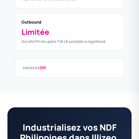
Outbound
Limitée
Société PH récupère TVA UE possible si registered.
BIR
SOURCES
Industrialisez vos NDF
Philippines dans Illizeo.