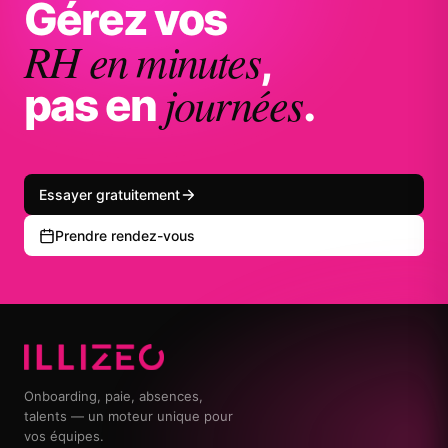
Gérez vos
RH en minutes
,
journées
pas en
.
Essayer gratuitement
Prendre rendez-vous
Onboarding, paie, absences,
talents — un moteur unique pour
vos équipes.