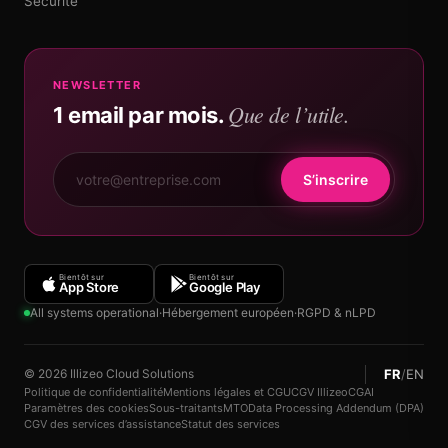
Sécurité
NEWSLETTER
Que de l’utile.
1 email par mois.
S’inscrire
Bientôt sur
Bientôt sur
App Store
Google Play
All systems operational
·
Hébergement européen
·
RGPD & nLPD
FR
/
EN
© 2026 Illizeo Cloud Solutions
Politique de confidentialité
Mentions légales et CGU
CGV Illizeo
CGAI
Paramètres des cookies
Sous-traitants
MTO
Data Processing Addendum (DPA)
CGV des services d’assistance
Statut des services