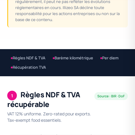
régulièrement, il peut ne pas refléter les évolutions
réglementaires en cours. Illizeo SA décline toute
responsabilité pour les actions entreprises ou non sur la
base de ce contenu.
Règles NDF & TVA
Barème kilométrique
Per diem
Récupération TVA
Règles NDF & TVA
1
Source : BIR · DoF
récupérable
VAT 12% uniforme. Zero-rated pour exports.
Tax-exempt food essentiels.