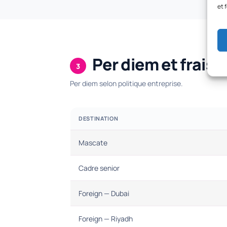
et 
Per diem et frais 
3
Per diem selon politique entreprise.
DESTINATION
Mascate
Cadre senior
Foreign — Dubai
Foreign — Riyadh