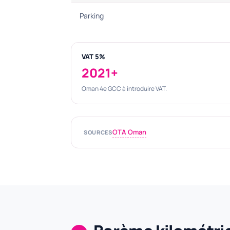
Parking
VAT 5%
2021+
Oman 4e GCC à introduire VAT.
OTA Oman
SOURCES