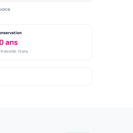
nvoice
onservation
0 ans
A records: 10 ans.