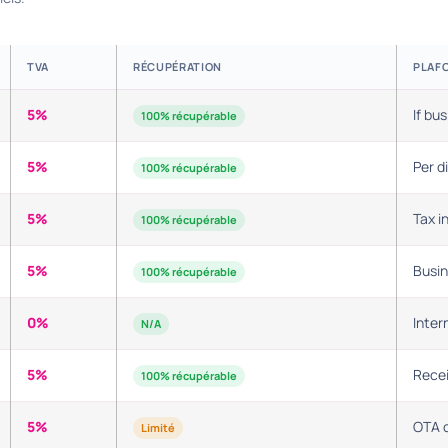
TVA
RÉCUPÉRATION
PLAFO
5%
If bu
100% récupérable
5%
Per d
100% récupérable
5%
Tax i
100% récupérable
5%
Busin
100% récupérable
0%
Inter
N/A
5%
Recei
100% récupérable
5%
OTA 
Limité