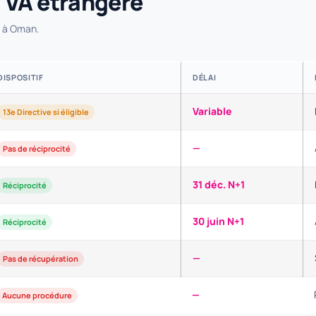
TVA étrangère
s à Oman.
DISPOSITIF
DÉLAI
Variable
13e Directive si éligible
—
Pas de réciprocité
31 déc. N+1
Réciprocité
30 juin N+1
Réciprocité
—
Pas de récupération
—
Aucune procédure