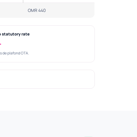
OMR 440
 statutory rate
—
s de plafond OTA.