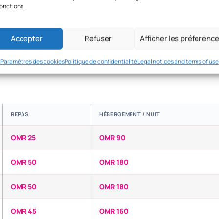
fonctions.
Accepter
Refuser
Afficher les préférenc
de mission
Paramètres des cookies
Politique de confidentialité
Legal notices and terms of use
REPAS
HÉBERGEMENT / NUIT
OMR 25
OMR 90
OMR 50
OMR 180
OMR 50
OMR 180
OMR 45
OMR 160