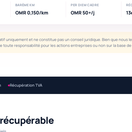
BARÈME KM
PER DIEM CADRE
RÉC
OMR 0,150/km
OMR 50+/j
13
atif uniquement et ne constitue pas un conseil juridique. Bien que nous le 
ine toute responsabilité pour les actions entreprises ou non sur la base d
m
Récupération TVA
 récupérable
els.