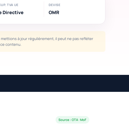
UP. TVA UE
DEVISE
e Directive
OMR
mettions à jour régulièrement, il peut ne pas refléter
e ce contenu.
Source : OTA · MoF