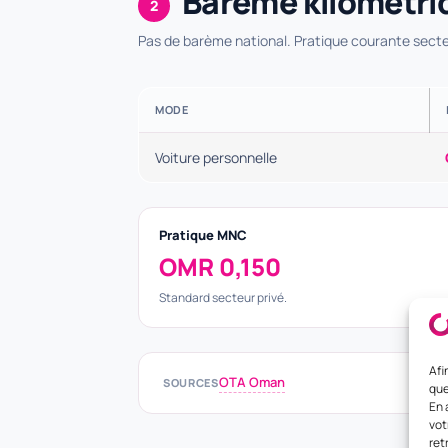
Barème kilométri
2
Pas de barème national. Pratique courante secte
MODE
Voiture personnelle
Pratique MNC
OMR 0,150
Standard secteur privé.
Afi
OTA Oman
SOURCES
que
En 
vot
ret