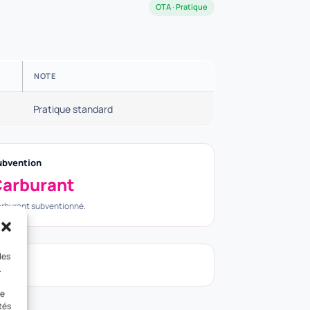
OTA · Pratique
NOTE
Pratique standard
ubvention
arburant
rburant subventionné.
les
.
le
tés