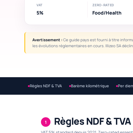
VAT
ZERO-RATED
5%
Food/Health
Avertissement :
Ce guide pays est fourni à titre inform
les évolutions réglementaires en cours. Illizeo SA décl
Règles NDF & TVA
Barème kilométrique
Per die
Règles NDF & TVA
1
VAT 5% standard depuis 2021. Zero-rated essenti