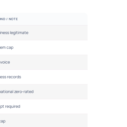
ND / NOTE
siness legitimate
iem cap
nvoice
ess records
national zero-rated
pt required
cap