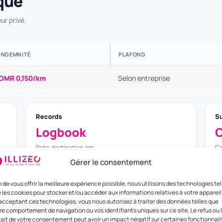
que
ur privé.
INDEMNITÉ
PLAFOND
OMR 0,150/km
Selon entreprise
Records
S
Logbook
C
Date, destination, km.
Ca
Gérer le consentement
n de vous offrir la meilleure expérience possible, nous utilisons des technologies tel
 les cookies pour stocker et/ou accéder aux informations relatives à votre appareil
acceptant ces technologies, vous nous autorisez à traiter des données telles que
re comportement de navigation ou vos identifiants uniques sur ce site. Le refus ou 
rait de votre consentement peut avoir un impact négatif sur certaines fonctionnali