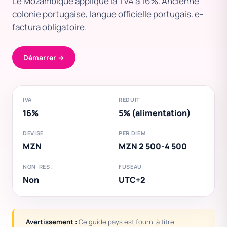
Le Mozambique applique la TVA a 16%. Ancienne
colonie portugaise, langue officielle portugais. e-
factura obligatoire.
Démarrer →
IVA
REDUIT
16%
5% (alimentation)
DEVISE
PER DIEM
MZN
MZN 2 500-4 500
NON-RES.
FUSEAU
Non
UTC+2
Avertissement :
Ce guide pays est fourni à titre