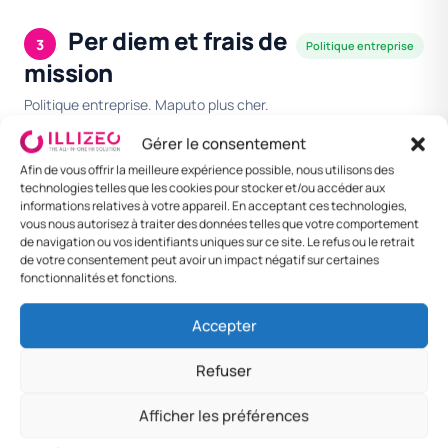
Per diem et frais de
3
Politique entreprise
mission
Politique entreprise. Maputo plus cher.
Gérer le consentement
Afin de vous offrir la meilleure expérience possible, nous utilisons des
DESTINATION
REPAS
HÉBERGEMENT /
FORFAIT
NUIT
24H
technologies telles que les cookies pour stocker et/ou accéder aux
informations relatives à votre appareil. En acceptant ces technologies,
vous nous autorisez à traiter des données telles que votre comportement
Maputo
MZN 700
MZN 2 500
MZN 4
de navigation ou vos identifiants uniques sur ce site. Le refus ou le retrait
500
de votre consentement peut avoir un impact négatif sur certaines
fonctionnalités et fonctions.
Beira
MZN 600
MZN 2 100
MZN 3
800
Accepter
Nampula
MZN 550
MZN 1 900
MZN 3
Refuser
400
Afficher les préférences
Autres
MZN 450
MZN 1 600
MZN 2
800