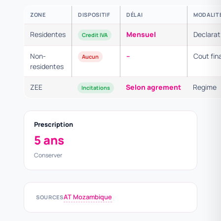
ZONE
DISPOSITIF
DÉLAI
MODALIT
Residentes
Mensuel
Declarat
Credit IVA
Non-
–
Cout fina
Aucun
residentes
ZEE
Selon agrement
Regime
Incitations
Prescription
5 ans
Conserver
AT Mozambique
SOURCES