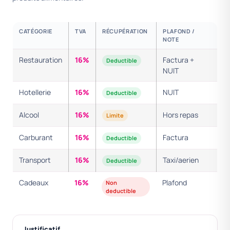
CATÉGORIE
TVA
RÉCUPÉRATION
PLAFOND /
NOTE
Restauration
16%
Factura +
Deductible
NUIT
Hotellerie
16%
NUIT
Deductible
Alcool
16%
Hors repas
Limite
Carburant
16%
Factura
Deductible
Transport
16%
Taxi/aerien
Deductible
Cadeaux
16%
Plafond
Non
deductible
Justificatif