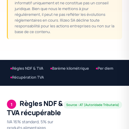
informatif uniquement et ne constitue pas un conseil
juridique. Bien que nous le mettions à jour
régulièrement, il peut ne pas refléter les évolutions
réglementaires en cours. Illizeo SA décline toute
responsabilité pour les actions entreprises ou non sur la
base de ce contenu.
Règles NDF & TVA
Barème kilométrique
Per diem
Récupération TVA
Règles NDF &
1
Source : AT (Autoridade Tributaria)
TVA récupérable
IVA 16% standard, 5% sur
produits alimentaires.