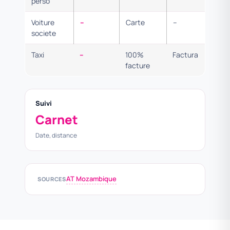
perso
Voiture
–
Carte
–
societe
Taxi
–
100%
Factura
facture
Suivi
Carnet
Date, distance
AT Mozambique
SOURCES