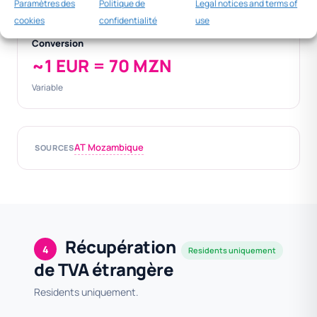
Paramètres des
Politique de
Legal notices and terms of
cookies
confidentialité
use
Conversion
~1 EUR = 70 MZN
Variable
AT Mozambique
SOURCES
Récupération
4
Residents uniquement
de TVA étrangère
Residents uniquement.