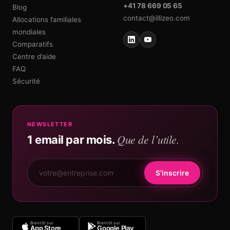
+41 78 669 05 65
Blog
contact@illizeo.com
Allocations familiales
mondiales
Comparatifs
Centre d’aide
FAQ
Sécurité
NEWSLETTER
Que de l’utile.
1 email par mois.
S’inscrire
Bientôt sur
Bientôt sur
App Store
Google Play