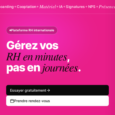
Matériel
Présences
ing
✦
Cooptation
✦
✦
IA
✦
Signatures
✦
NPS
✦
✦
B
Plateforme RH internationale
Gérez vos
RH en minutes
,
journées
pas en
.
Essayer gratuitement
Prendre rendez-vous