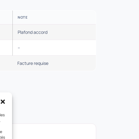
NOTE
Plafond accord
–
Facture requise
les
.
le
tés