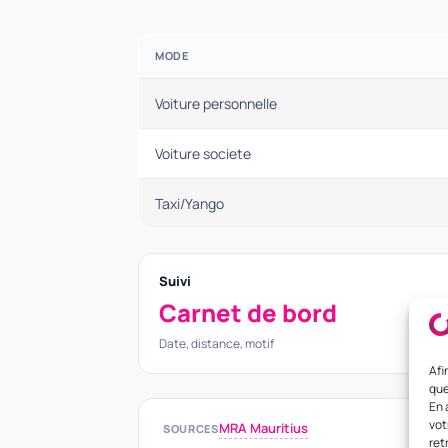
MODE
Voiture personnelle
Voiture societe
Taxi/Yango
Suivi
Carnet de bord
Date, distance, motif
Afi
que
En 
vot
MRA Mauritius
SOURCES
ret