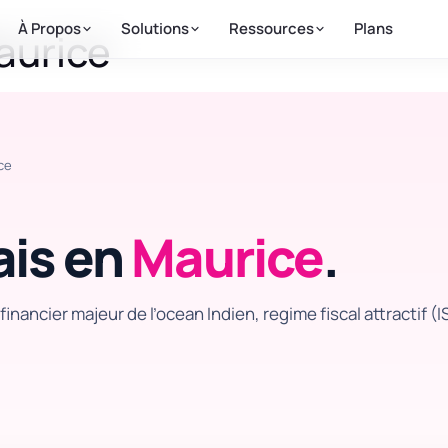
À Propos
Solutions
Ressources
Plans
aurice
ce
ais en
Maurice
.
inancier majeur de l’ocean Indien, regime fiscal attractif (I