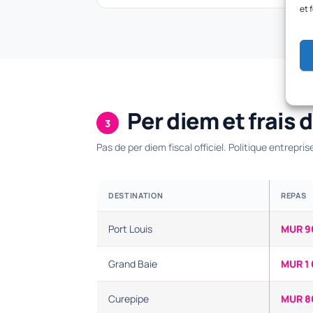
et 
Per diem et frais 
3
Pas de per diem fiscal officiel. Politique entrepri
DESTINATION
REPAS
Port Louis
MUR 9
Grand Baie
MUR 1
Curepipe
MUR 8