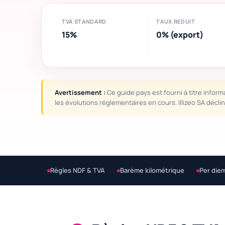
TVA STANDARD
TAUX REDUIT
15%
0% (export)
Avertissement :
Ce guide pays est fourni à titre inform
les évolutions réglementaires en cours. Illizeo SA décl
Règles NDF & TVA
Barème kilométrique
Per die