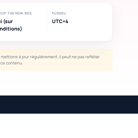
CUP. TVA NON-RES.
FUSEAU
i (sur
UTC+4
nditions)
mettions à jour régulièrement, il peut ne pas refléter
e ce contenu.