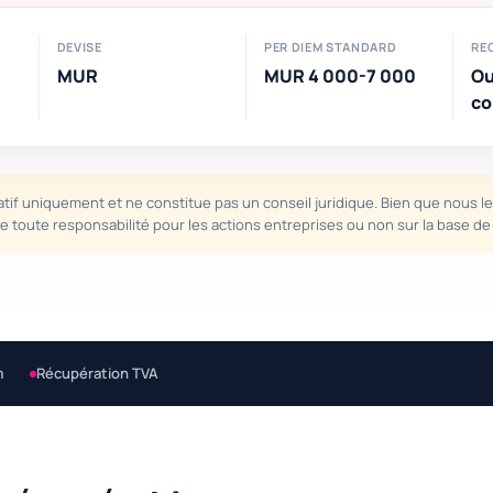
DEVISE
PER DIEM STANDARD
RE
MUR
MUR 4 000-7 000
Ou
co
atif uniquement et ne constitue pas un conseil juridique. Bien que nous le 
ine toute responsabilité pour les actions entreprises ou non sur la base d
m
Récupération TVA