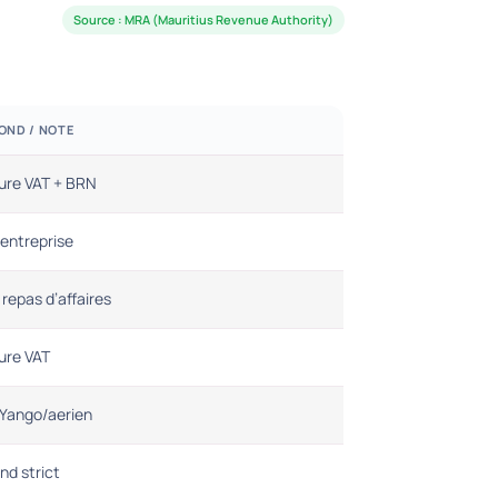
Source : MRA (Mauritius Revenue Authority)
OND / NOTE
ure VAT + BRN
entreprise
 repas d’affaires
ure VAT
/Yango/aerien
nd strict