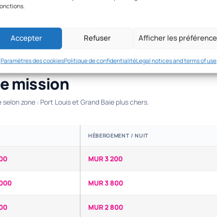
fonctions.
Accepter
Refuser
Afficher les préférenc
Paramètres des cookies
Politique de confidentialité
Legal notices and terms of use
de mission
se selon zone : Port Louis et Grand Baie plus chers.
HÉBERGEMENT / NUIT
00
MUR 3 200
 000
MUR 3 800
00
MUR 2 800