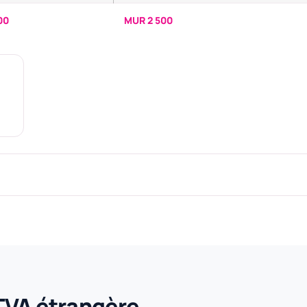
00
MUR 2 500
TVA étrangère