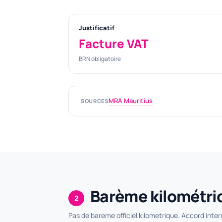
Justificatif
Facture VAT
BRN obligatoire
MRA Mauritius
SOURCES
Barème kilométri
2
Pas de bareme officiel kilometrique. Accord int