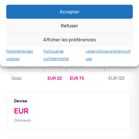
Accepter
DESTINATION
REPAS
HÉBERGEMENT /
FORFAIT
NUIT
24H
Refuser
La Valette
EUR 30
EUR 110
EUR 170
Afficher les préférences
Sliema/St
EUR 30
EUR 120
EUR 180
Paramètres des
Politique de
Legal notices and terms of
Julian’s
cookies
confidentialité
use
Mdina
EUR 25
EUR 90
EUR 140
Gozo
EUR 22
EUR 75
EUR 120
Devise
EUR
Zone euro