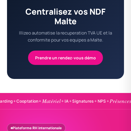
Centralisez vos NDF
Malte
Illizeo automatise la recuperation TVA UE et la
conformite pour vos equipes a Malte.
Prendre un rendez-vous démo
Matériel
Présences
g
✦
Cooptation
✦
✦
IA
✦
Signatures
✦
NPS
✦
✦
Bad
Plateforme RH internationale