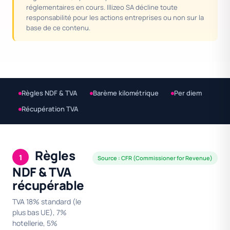
réglementaires en cours. Illizeo SA décline toute
responsabilité pour les actions entreprises ou non sur la
base de ce contenu.
Règles NDF & TVA
Barème kilométrique
Per diem
Récupération TVA
Règles
1
Source : CFR (Commissioner for Revenue)
NDF & TVA
récupérable
TVA 18% standard (le
plus bas UE), 7%
hotellerie, 5%