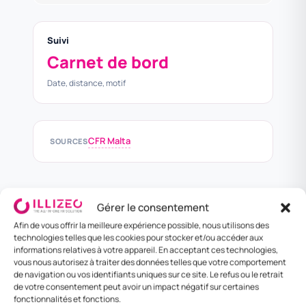
Suivi
Carnet de bord
Date, distance, motif
CFR Malta
SOURCES
Gérer le consentement
Afin de vous offrir la meilleure expérience possible, nous utilisons des
Per diem et frais de
technologies telles que les cookies pour stocker et/ou accéder aux
3
Politique entreprise
informations relatives à votre appareil. En acceptant ces technologies,
mission
vous nous autorisez à traiter des données telles que votre comportement
de navigation ou vos identifiants uniques sur ce site. Le refus ou le retrait
Pas de per diem fiscal officiel. Politique
de votre consentement peut avoir un impact négatif sur certaines
entreprise EUR 110-170/jour selon zone.
fonctionnalités et fonctions.