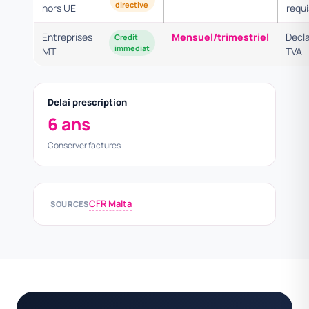
directive
hors UE
requ
Entreprises
Mensuel/trimestriel
Decla
Credit
immediat
MT
TVA
Delai prescription
6 ans
Conserver factures
CFR Malta
SOURCES