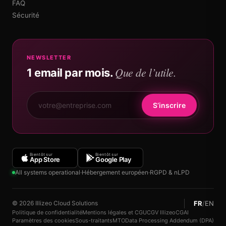
FAQ
Sécurité
NEWSLETTER
Que de l’utile.
1 email par mois.
S’inscrire
Bientôt sur
Bientôt sur
App Store
Google Play
All systems operational
·
Hébergement européen
·
RGPD & nLPD
FR
/
EN
© 2026 Illizeo Cloud Solutions
Politique de confidentialité
Mentions légales et CGU
CGV Illizeo
CGAI
Paramètres des cookies
Sous-traitants
MTO
Data Processing Addendum (DPA)