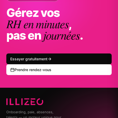
Gérez vos
RH en minutes
,
journées
pas en
.
Essayer gratuitement
Prendre rendez-vous
Onboarding, paie, absences,
talents — un moteur unique pour