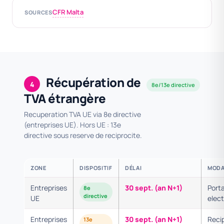
CFR Malta
SOURCES
Récupération de
4
8e/13e directive
TVA étrangère
Recuperation TVA UE via 8e directive
(entreprises UE). Hors UE : 13e
directive sous reserve de reciprocite.
ZONE
DISPOSITIF
DÉLAI
MODA
Entreprises
30 sept. (an N+1)
Porta
8e
directive
UE
elec
Entreprises
30 sept. (an N+1)
Reci
13e