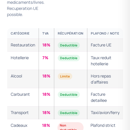
medicaments/livres.
Recuperation UE
possible.
CATÉGORIE
TVA
RÉCUPÉRATION
PLAFOND / NOTE
Restauration
18%
Facture UE
Deductible
Hotellerie
7%
Taux reduit
Deductible
hotellerie
Alcool
18%
Hors repas
Limite
d’affaires
Carburant
18%
Facture
Deductible
detaillee
Transport
18%
Taxi/avion/ferry
Deductible
Cadeaux
18%
Plafond strict
Non
deductible