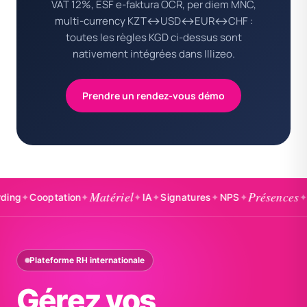
VAT 12%, ESF e-faktura OCR, per diem MNC,
multi-currency KZT↔USD↔EUR↔CHF :
toutes les règles KGD ci-dessus sont
nativement intégrées dans Illizeo.
Prendre un rendez-vous démo
Matériel
Présences
Cooptation
✦
✦
IA
✦
Signatures
✦
NPS
✦
✦
Badge
Plateforme RH internationale
Gérez vos