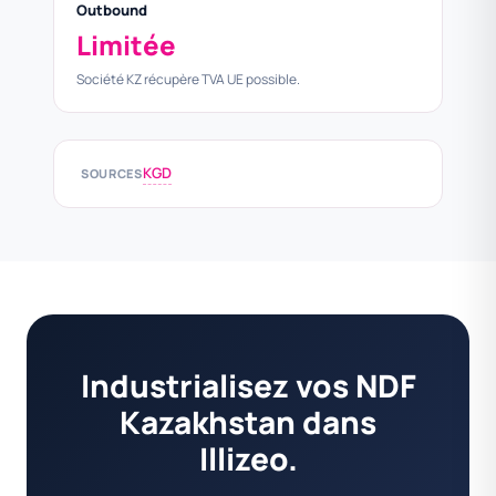
Outbound
Limitée
Société KZ récupère TVA UE possible.
KGD
SOURCES
Industrialisez vos NDF
Kazakhstan dans
Illizeo.