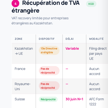
Récupération de TVA
4
KGD
étrangère
VAT recovery limitée pour entreprises
étrangères au Kazakhstan.
ZONE
DISPOSITIF
DÉLAI
MODALITÉ
Kazakhstan
Variable
Filing direct
13e Directive
si éligible
→ UE
par pays
UE
France
—
Aucun
Pas de
réciprocité
accord
Royaume-
—
Aucun
Pas de
réciprocité
Uni
accord
Suisse
30 juin N+1
AFC Form
Réciprocité
1222