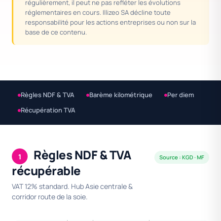
régulièrement, il peut ne pas refléter les évolutions
réglementaires en cours. Illizeo SA décline toute
responsabilité pour les actions entreprises ou non sur la
base de ce contenu.
Règles NDF & TVA
Barème kilométrique
Per diem
Récupération TVA
Règles NDF & TVA
1
Source : KGD · MF
récupérable
VAT 12% standard. Hub Asie centrale &
corridor route de la soie.