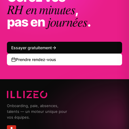
RH en minutes
,
journées
pas en
.
Essayer gratuitement
Prendre rendez-vous
Onboarding, paie, absences,
talents — un moteur unique pour
vos équipes.