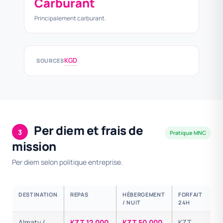
Carburant
Principalement carburant.
KGD
SOURCES
Per diem et frais de
3
Pratique MNC
mission
Per diem selon politique entreprise.
DESTINATION
REPAS
HÉBERGEMENT
FORFAIT
/ NUIT
24H
Almaty /
KZT 12,000
KZT 50,000
KZT