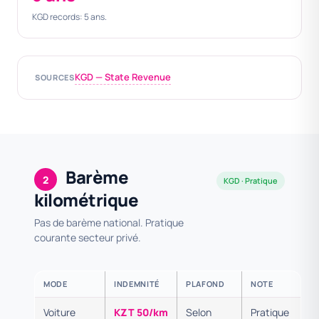
KGD records: 5 ans.
KGD — State Revenue
SOURCES
Barème
2
KGD · Pratique
kilométrique
Pas de barème national. Pratique
courante secteur privé.
MODE
INDEMNITÉ
PLAFOND
NOTE
Voiture
KZT 50/km
Selon
Pratique