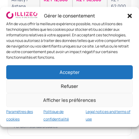
Astana
62,000
Gérer le consentement
Shymkent /
KZT 10,000
KZT 40,000
KZT
Afin de vous offrir la meilleure expérience possible, nous utilisons des
Aktau
50,000
technologies telles que les cookies pour stocker et/ou accéder aux
informations relatives à votre appareil. En acceptant ces technologies,
Cadre
KZT 30,000
KZT 100,000
KZT
vous nous autorisez à traiter des données telles que votre comportement
senior
130,000
de navigation ou vos identifiants uniques sur ce site. Le refus ou le retrait
de votre consentement peut avoir un impact négatif sur certaines
fonctionnalités et fonctions.
Foreign —
KZT 25,000
KZT 90,000
KZT
Moscou
115,000
Accepter
Foreign —
KZT 35,000
KZT 120,000
KZT
Dubai
155,000
Refuser
Afficher les préférences
MNC practice
Paramètres des
Politique de
Legal notices and terms of
KZT 30k+
cookies
confidentialité
use
Per diem standard cadres.