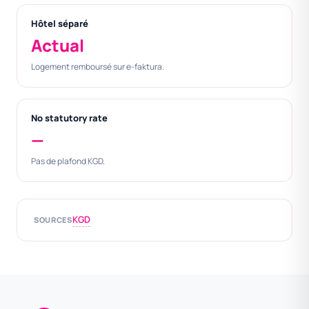
Hôtel séparé
Actual
Logement remboursé sur e-faktura.
No statutory rate
—
Pas de plafond KGD.
KGD
SOURCES