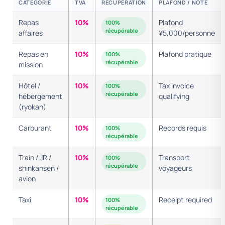
CATÉGORIE
TVA
RÉCUPÉRATION
PLAFOND / NOTE
Repas
10%
Plafond
100%
récupérable
affaires
¥5,000/personne
Repas en
10%
Plafond pratique
100%
récupérable
mission
Hôtel /
10%
Tax invoice
100%
récupérable
hébergement
qualifying
(ryokan)
Carburant
10%
Records requis
100%
récupérable
Train / JR /
10%
Transport
100%
récupérable
shinkansen /
voyageurs
avion
Taxi
10%
Receipt required
100%
récupérable