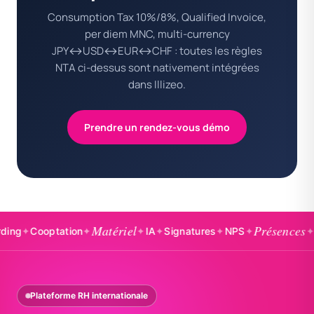
Consumption Tax 10%/8%, Qualified Invoice,
per diem MNC, multi-currency
JPY↔USD↔EUR↔CHF : toutes les règles
NTA ci-dessus sont nativement intégrées
dans Illizeo.
Prendre un rendez-vous démo
Matériel
Présences
Cooptation
✦
✦
IA
✦
Signatures
✦
NPS
✦
✦
Badge
Plateforme RH internationale