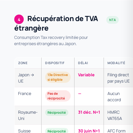
Récupération de TVA
4
NTA
étrangère
Consumption Tax recovery limitée pour
entreprises étrangères au Japon.
ZONE
DISPOSITIF
DÉLAI
MODALITÉ
Japon →
Variable
Filing direct
13e Directive
si éligible
UE
par pays UE
France
—
Aucun
Pas de
réciprocité
accord
Royaume-
31 déc. N+1
HMRC
Réciprocité
Uni
VAT65A
Suisse
30 juin N+1
AFC Form
Réciprocité