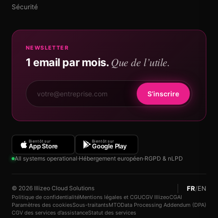
Sécurité
NEWSLETTER
Que de l’utile.
1 email par mois.
S’inscrire
Bientôt sur
Bientôt sur
App Store
Google Play
All systems operational
·
Hébergement européen
·
RGPD & nLPD
FR
/
EN
© 2026 Illizeo Cloud Solutions
Politique de confidentialité
Mentions légales et CGU
CGV Illizeo
CGAI
Paramètres des cookies
Sous-traitants
MTO
Data Processing Addendum (DPA)
CGV des services d’assistance
Statut des services