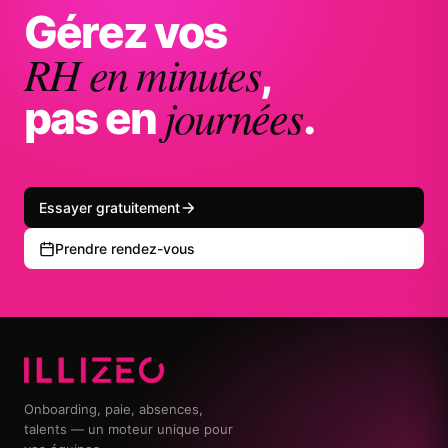
Gérez vos
RH en minutes
,
journées
pas en
.
Essayer gratuitement
Prendre rendez-vous
Onboarding, paie, absences,
talents — un moteur unique pour