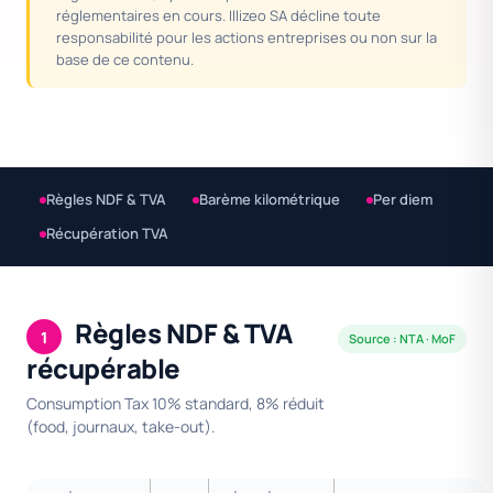
réglementaires en cours. Illizeo SA décline toute
responsabilité pour les actions entreprises ou non sur la
base de ce contenu.
Règles NDF & TVA
Barème kilométrique
Per diem
Récupération TVA
Règles NDF & TVA
1
Source : NTA · MoF
récupérable
Consumption Tax 10% standard, 8% réduit
(food, journaux, take-out).