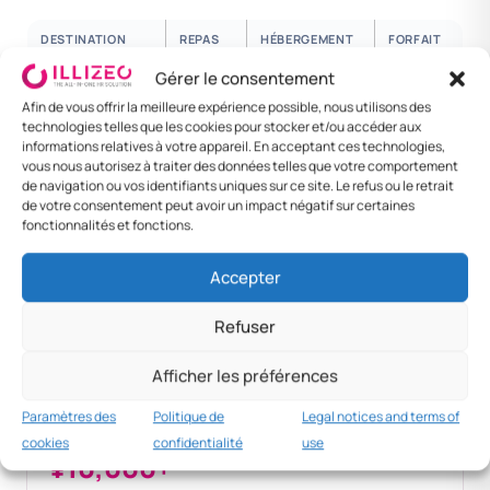
DESTINATION
REPAS
HÉBERGEMENT
FORFAIT
/ NUIT
24H
Gérer le consentement
Tokyo
¥3,000
¥15,000
¥18,000
Afin de vous offrir la meilleure expérience possible, nous utilisons des
(national)
technologies telles que les cookies pour stocker et/ou accéder aux
informations relatives à votre appareil. En acceptant ces technologies,
vous nous autorisez à traiter des données telles que votre comportement
Osaka / Kyoto
¥3,000
¥12,000
¥15,000
de navigation ou vos identifiants uniques sur ce site. Le refus ou le retrait
de votre consentement peut avoir un impact négatif sur certaines
Cadre senior
¥5,000
¥25,000
¥30,000
fonctionnalités et fonctions.
Foreign —
¥6,000
¥20,000
¥26,000
Accepter
Singapore
Refuser
Foreign —
¥8,000
¥30,000
¥38,000
Londres
Afficher les préférences
Paramètres des
Politique de
Legal notices and terms of
Pratique MNC
cookies
confidentialité
use
¥10,000+