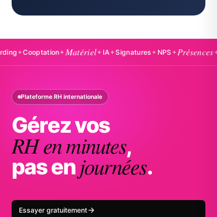
Matériel
Présences
Cooptation
✦
✦
IA
✦
Signatures
✦
NPS
✦
✦
Badge
Plateforme RH internationale
Gérez vos
RH en minutes
,
journées
pas en
.
Essayer gratuitement