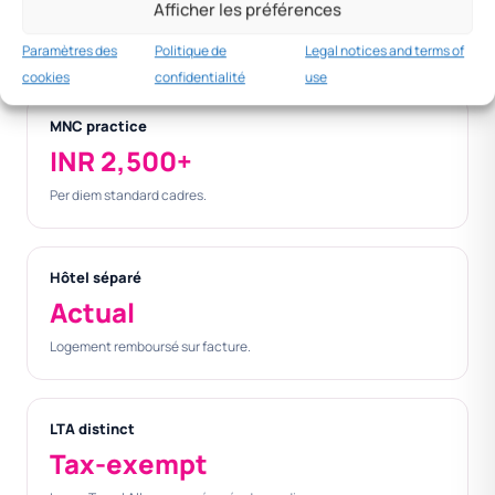
Afficher les préférences
Foreign —
INR 5,000
INR 18,000
INR
Londres
23,000
Paramètres des
Politique de
Legal notices and terms of
cookies
confidentialité
use
MNC practice
INR 2,500+
Per diem standard cadres.
Hôtel séparé
Actual
Logement remboursé sur facture.
LTA distinct
Tax-exempt