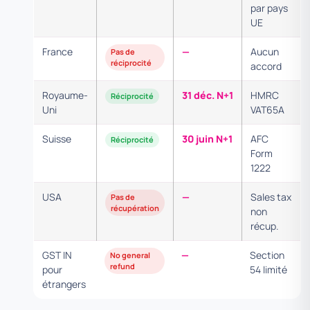
par pays
UE
France
—
Aucun
Pas de
réciprocité
accord
Royaume-
31 déc. N+1
HMRC
Réciprocité
Uni
VAT65A
Suisse
30 juin N+1
AFC
Réciprocité
Form
1222
USA
—
Sales tax
Pas de
récupération
non
récup.
GST IN
—
Section
No general
refund
pour
54 limité
étrangers