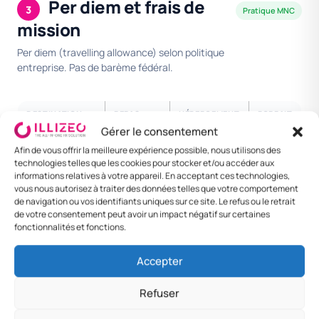
Per diem et frais de
3
Pratique MNC
mission
Per diem (travelling allowance) selon politique
entreprise. Pas de barème fédéral.
DESTINATION
REPAS
HÉBERGEMENT
FORFAIT
/ NUIT
24H
Gérer le consentement
Afin de vous offrir la meilleure expérience possible, nous utilisons des
Mumbai / Delhi
INR 1,500
INR 5,000
INR
technologies telles que les cookies pour stocker et/ou accéder aux
6,500
informations relatives à votre appareil. En acceptant ces technologies,
vous nous autorisez à traiter des données telles que votre comportement
Bangalore /
INR 1,200
INR 4,000
INR
de navigation ou vos identifiants uniques sur ce site. Le refus ou le retrait
Chennai
5,200
de votre consentement peut avoir un impact négatif sur certaines
fonctionnalités et fonctions.
Cadre senior
INR 2,500
INR 8,000
INR
10,500
Accepter
Foreign —
INR 4,000
INR 12,000
INR
Refuser
Singapore
16,000