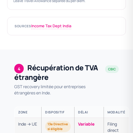
Leave Travel Allowance séparée du per diem.
Income Tax Dept India
SOURCES
Récupération de TVA
4
CBIC
étrangère
GST recovery limitée pour entreprises
étrangères en Inde.
ZONE
DISPOSITIF
DÉLAI
MODALITÉ
Inde → UE
Variable
Filing
13e Directive
si éligible
direct