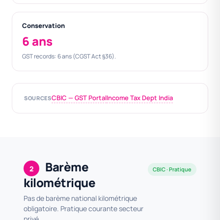
Conservation
6 ans
GST records: 6 ans (CGST Act §36).
CBIC — GST Portal
Income Tax Dept India
SOURCES
Barème
2
CBIC · Pratique
kilométrique
Pas de barème national kilométrique
obligatoire. Pratique courante secteur
privé.