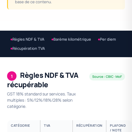
base de ce contenu.
Règles NDF & TVA
Barème kilométrique
Per diem
Récupération TVA
Règles NDF & TVA
1
Source : CBIC · MoF
récupérable
GST 18% standard sur services. Taux
multiples : 5%/12%/18%/28% selon
catégorie.
CATÉGORIE
TVA
RÉCUPÉRATION
PLAFOND
/ NOTE