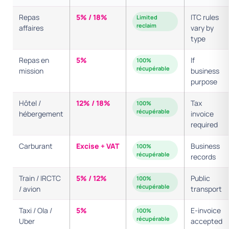
Repas
5% / 18%
ITC rules
Limited
reclaim
affaires
vary by
type
Repas en
5%
If
100%
récupérable
mission
business
purpose
Hôtel /
12% / 18%
Tax
100%
récupérable
hébergement
invoice
required
Carburant
Excise + VAT
Business
100%
récupérable
records
Train / IRCTC
5% / 12%
Public
100%
récupérable
/ avion
transport
Taxi / Ola /
5%
E-invoice
100%
récupérable
Uber
accepted