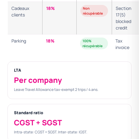
Cadeaux
18%
Section
Non
récupérable
clients
17(5)
blocked
credit
Parking
18%
Tax
100%
récupérable
invoice
LTA
Per company
Leave Travel Allowance tax-exempt 2 trips / 4 ans.
Standard ratio
CGST + SGST
Intra-state: CGST + SGST. Inter-state: IGST.