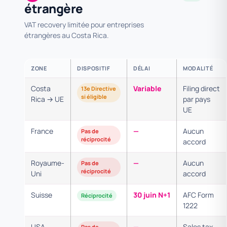
étrangère
VAT recovery limitée pour entreprises
étrangères au Costa Rica.
ZONE
DISPOSITIF
DÉLAI
MODALITÉ
Costa
Variable
Filing direct
13e Directive
si éligible
Rica → UE
par pays
UE
France
—
Aucun
Pas de
réciprocité
accord
Royaume-
—
Aucun
Pas de
réciprocité
Uni
accord
Suisse
30 juin N+1
AFC Form
Réciprocité
1222
USA
—
Sales tax
Pas de