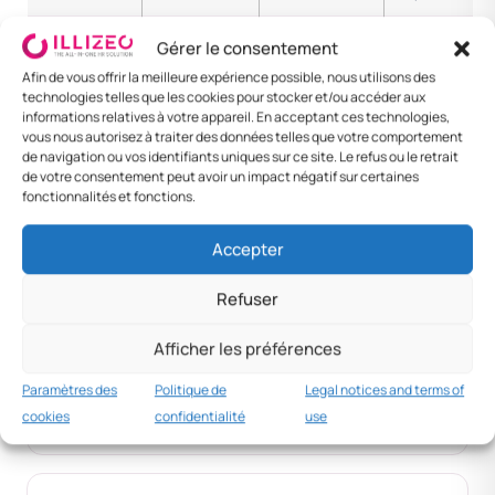
Cadre
CRC 50,000
CRC 180,000
CRC
Gérer le consentement
senior
230,000
Afin de vous offrir la meilleure expérience possible, nous utilisons des
technologies telles que les cookies pour stocker et/ou accéder aux
Foreign —
CRC 40,000
CRC 130,000
CRC
informations relatives à votre appareil. En acceptant ces technologies,
Panama
170,000
vous nous autorisez à traiter des données telles que votre comportement
de navigation ou vos identifiants uniques sur ce site. Le refus ou le retrait
de votre consentement peut avoir un impact négatif sur certaines
Foreign —
CRC 80,000
CRC 250,000
CRC
fonctionnalités et fonctions.
Miami
330,000
Accepter
Foreign —
CRC 90,000
CRC 280,000
CRC
Madrid
370,000
Refuser
Afficher les préférences
MNC practice
CRC 50k+
Paramètres des
Politique de
Legal notices and terms of
cookies
confidentialité
use
Per diem standard cadres.