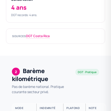
4 ans
DGT records: 4 ans.
DGT Costa Rica
SOURCES
Barème
2
DGT · Pratique
kilométrique
Pas de barème national. Pratique
courante secteur privé.
MODE
INDEMNITÉ
PLAFOND
NOTE