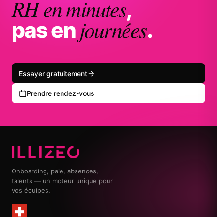
RH en minutes
,
journées
pas en
.
Essayer gratuitement
Prendre rendez-vous
Onboarding, paie, absences,
talents — un moteur unique pour
vos équipes.