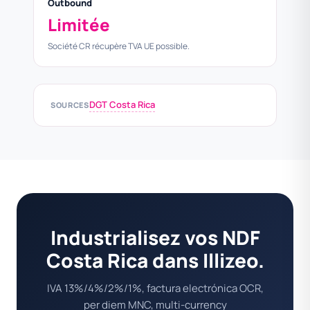
Outbound
Limitée
Société CR récupère TVA UE possible.
DGT Costa Rica
SOURCES
Industrialisez vos NDF
Costa Rica dans Illizeo.
IVA 13%/4%/2%/1%, factura electrónica OCR,
per diem MNC, multi-currency