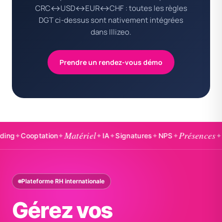
CRC↔USD↔EUR↔CHF : toutes les règles
DGT ci-dessus sont nativement intégrées
dans Illizeo.
Prendre un rendez-vous démo
Matériel
Présences
Cooptation
✦
✦
IA
✦
Signatures
✦
NPS
✦
✦
Badge
Plateforme RH internationale
Gérez vos