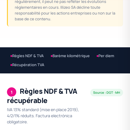
régulièrement, il peut ne pas refléter les évolutions
réglementaires en cours. Illizeo SA décline toute
responsabilité pour les actions entreprises ou non sur la
base de ce contenu.
Règles NDF & TVA
Barème kilométrique
Per diem
Récupération TVA
Règles NDF & TVA
1
Source : DGT · MH
récupérable
IVA 13% standard (mise en place 2019),
4/2/1% réduits. Factura electrónica
obligatoire.