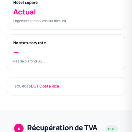
Hôtel séparé
Actual
Logement remboursé sur factura.
No statutory rate
—
Pas de plafond DGT.
DGT Costa Rica
SOURCES
Récupération de TVA
4
DGT