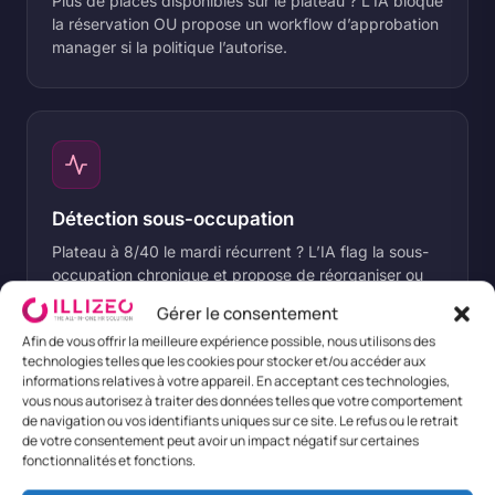
Plus de places disponibles sur le plateau ? L’IA bloque
la réservation OU propose un workflow d’approbation
manager si la politique l’autorise.
Détection sous-occupation
Plateau à 8/40 le mardi récurrent ? L’IA flag la sous-
occupation chronique et propose de réorganiser ou
de sous-louer le tiers de l’espace.
Gérer le consentement
Afin de vous offrir la meilleure expérience possible, nous utilisons des
technologies telles que les cookies pour stocker et/ou accéder aux
informations relatives à votre appareil. En acceptant ces technologies,
vous nous autorisez à traiter des données telles que votre comportement
de navigation ou vos identifiants uniques sur ce site. Le refus ou le retrait
de votre consentement peut avoir un impact négatif sur certaines
fonctionnalités et fonctions.
Suivi quota télétravail