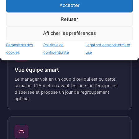
L’IA décompte automatiquement les jours de TT par
Accepter
employé, par semaine, mois ou année. Bloque ou
alerte au-delà du quota défini, sans avoir à compter à
Refuser
la main.
Afficher les préférences
Paramètres des
Politique de
Legal notices and terms of
cookies
confidentialité
use
Vue équipe smart
Le manager voit en un coup d’œil qui est où cette
semaine. L’IA met en avant les jours où l’équipe est
dispersée et propose un jour de regroupement
optimal.