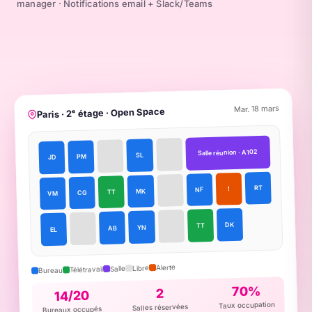
manager · Notifications email + Slack/Teams
Mar. 18 mars
Paris · 2ᵉ étage · Open Space
Salle réunion · A102
SL
PM
JD
RT
!
NF
MK
TT
CG
VM
DK
TT
YN
AB
EL
Alerte
Libre
Salle
Télétravail
Bureau
70%
2
14/20
Taux occupation
Salles réservées
Bureaux occupés