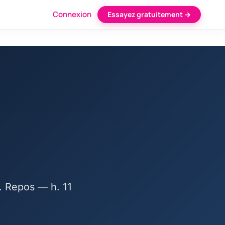
Connexion
Essayez gratuitement →
. Repos — h. 11