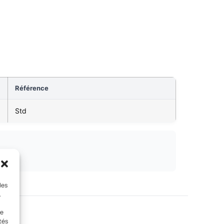
Référence
Std
les
.
le
tés