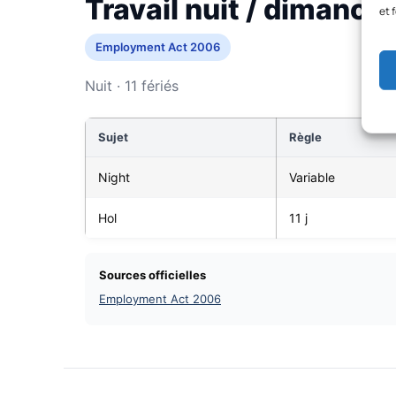
Travail nuit / dimanche
et 
Employment Act 2006
Nuit · 11 fériés
Sujet
Règle
Night
Variable
Hol
11 j
Sources officielles
Employment Act 2006