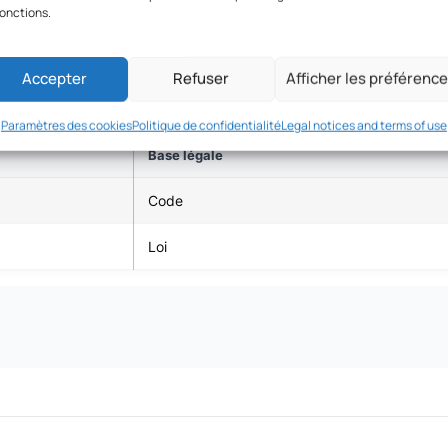
 / fériés
fonctions.
Accepter
Refuser
Afficher les préférenc
Paramètres des cookies
Politique de confidentialité
Legal notices and terms of use
Base légale
Code
Loi