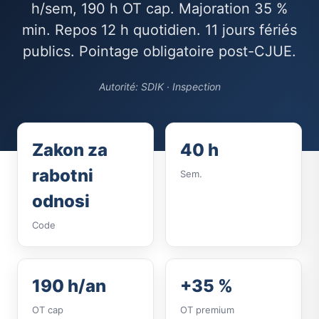
h/sem, 190 h OT cap. Majoration 35 %
min. Repos 12 h quotidien. 11 jours fériés
publics. Pointage obligatoire post-CJUE.
Autorité: SDIK · Inspection
Zakon za
40 h
rabotni
Sem.
odnosi
Code
190 h/an
+35 %
OT cap
OT premium