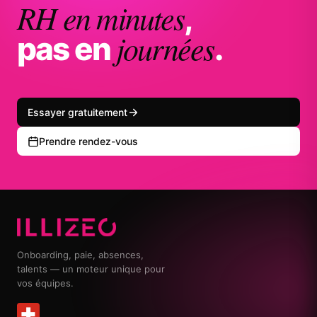
RH en minutes
,
journées
pas en
.
Essayer gratuitement
Prendre rendez-vous
Onboarding, paie, absences,
talents — un moteur unique pour
vos équipes.