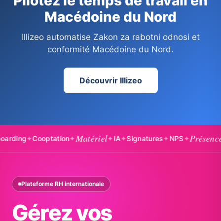
Pilotez le temps de travail en
Macédoine du Nord
Illizeo automatise Zakon za rabotni odnosi et
conformité Macédoine du Nord.
Découvrir Illizeo
Matériel
Présences
ng
✦
Cooptation
✦
✦
IA
✦
Signatures
✦
NPS
✦
✦
Ba
Plateforme RH internationale
Gérez vos