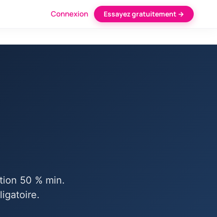
Connexion
Essayez gratuitement →
tion 50 % min.
igatoire.