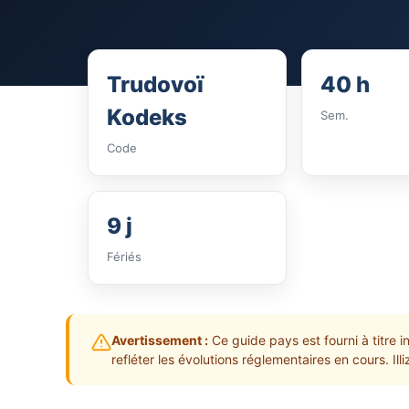
Trudovoï
40 h
Kodeks
Sem.
Code
9 j
Fériés
Avertissement :
Ce guide pays est fourni à titre i
refléter les évolutions réglementaires en cours. Il