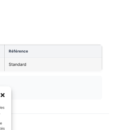
Référence
Standard
les
.
le
tés