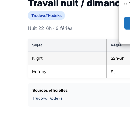
Travail nuit / dimanche
et 
Trudovoï Kodeks
Nuit 22-6h · 9 fériés
Sujet
Règle
Night
22h-6h
Holidays
9 j
Sources officielles
Trudovoï Kodeks