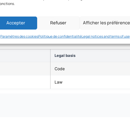
fonctions.
ay work
Accepter
Refuser
Afficher les préférenc
Paramètres des cookies
Politique de confidentialité
Legal notices and terms of use
Legal basis
Code
Law