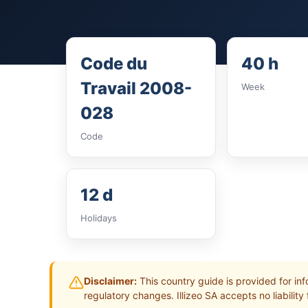
Code du
40 h
Travail 2008-
Week
028
Code
12 d
Holidays
Disclaimer:
This country guide is provided for inf
regulatory changes. Illizeo SA accepts no liability