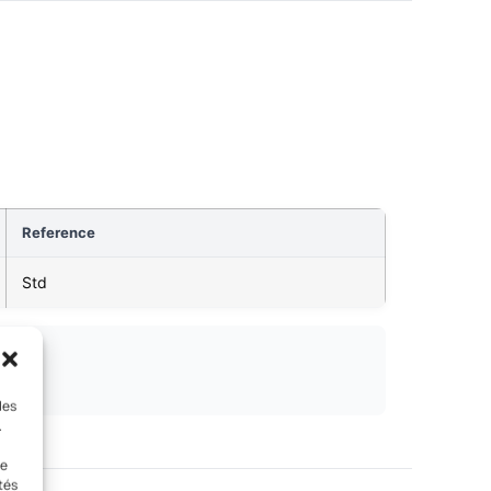
Reference
Std
les
.
le
tés