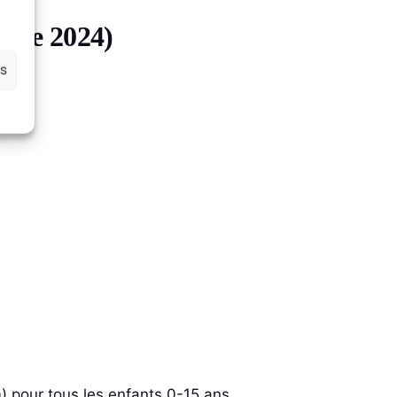
orme 2024)
es
) pour tous les enfants 0-15 ans,