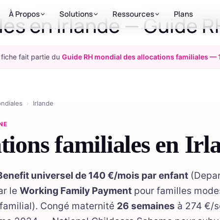
À Propos
Solutions
Ressources
Plans
ales en Irlande — Guide R
 fiche fait partie du
Guide RH mondial des allocations familiales — 
ondiales
›
Irlande
NE
tions familiales en Irl
Benefit universel de 140 €/mois par enfant
(Depar
ar le
Working Family Payment
pour familles modes
 familial). Congé maternité
26 semaines
à 274 €/s