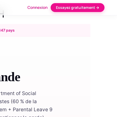
Connexion
Essayez gratuitement →
H
147 pays
ande
tment of Social
tes (60 % de la
em + Parental Leave 9