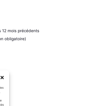
es 12 mois précédents
n obligatoire)
les
.
le
tés