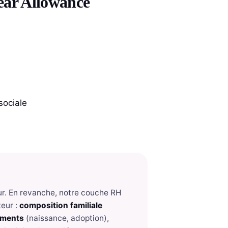
ear Allowance
sociale
eur. En revanche, notre couche RH
teur :
composition familiale
ements
(naissance, adoption),