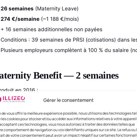
26 semaines
(Maternity Leave)
274 €/semaine
(~1 188 €/mois)
+ 16 semaines additionnelles non payées
Conditions : 39 semaines de PRSI (cotisations) dans l
Plusieurs employeurs complètent à 100 % du salaire (no
aternity Benefit — 2 semaines
troduit en 2016 :
Gérer le consentement
2 semaines
de congé paternité à
274 €/sem
(DSP)
n de vous offrir la meilleure expérience possible, nous utilisons des technologies tel
À utiliser dans les 6 mois suivant la naissance
 les cookies pour stocker et/ou accéder aux informations relatives à votre appareil
Conditions PRSI similaires au Maternity Benefit
acceptant ces technologies, vous nous autorisez à traiter des données telles que
re comportement de navigation ou vos identifiants uniques sur ce site. Le refus ou 
rait de votre consentement peut avoir un impact négatif sur certaines fonctionnali