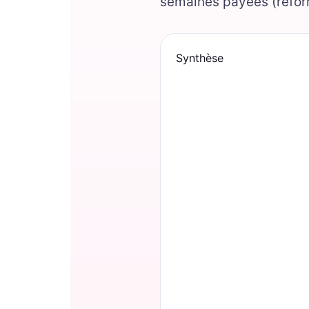
semaines payées (réfor
Synthèse