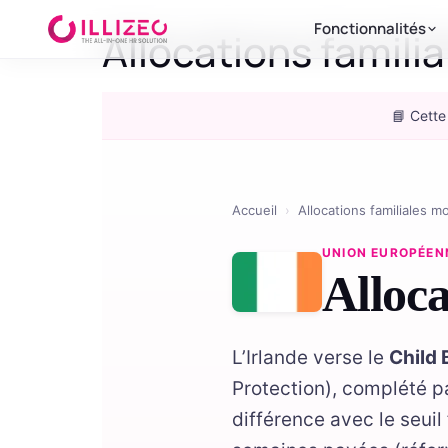
Fonctionnalités
Allocations famili
📘 Cette
Accueil
›
Allocations familiales m
UNION EUROPÉEN
Alloca
L’Irlande verse le
Child 
Protection), complété p
différence avec le seuil