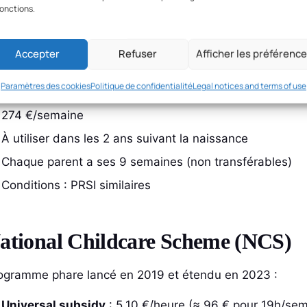
fonctions.
arent’s Benefit — 9 semaines (réf
Accepter
Refuser
Afficher les préférenc
endu progressivement de 2019 à 2024 :
Paramètres des cookies
Politique de confidentialité
Legal notices and terms of use
9 semaines
par parent (passé de 7 en août 2024)
274 €/semaine
À utiliser dans les 2 ans suivant la naissance
Chaque parent a ses 9 semaines (non transférables)
Conditions : PRSI similaires
ational Childcare Scheme (NCS)
ogramme phare lancé en 2019 et étendu en 2023 :
Universal subsidy
: 5,10 €/heure (≈ 96 € pour 19h/sem