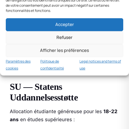
de navigation ou vos identifiants uniques sur ce site. Le refus ou le retrait
maternelle dès 3 ans (børnehave)
de votre consentement peut avoir un impact négatif sur certaines
fonctionnalités et fonctions.
Frais plafonnés à
25 %
du coût réel (max
~4 000 DKK/mois)
Accepter
Réduction
pour revenus < 645 000 DKK/an
Refuser
: 100 % gratuit en dessous de 218 000
DKK/an
Afficher les préférences
Søskenderabat
: 50 % sur le 2e enfant en
Paramètres des
Politique de
Legal notices and terms of
garderie
cookies
confidentialité
use
SU — Statens
Uddannelsesstøtte
Allocation étudiante généreuse pour les
18-22
ans
en études supérieures :