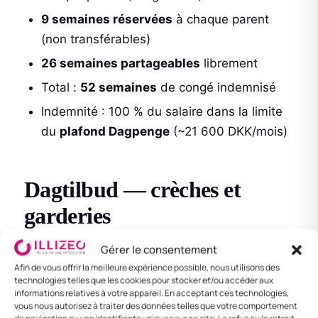
9 semaines réservées
à chaque parent
(non transférables)
26 semaines partageables
librement
Total :
52 semaines
de congé indemnisé
Indemnité : 100 % du salaire dans la limite
du
plafond Dagpenge
(~21 600 DKK/mois)
Dagtilbud — crèches et
garderies
Gérer le consentement
Régime
Dagtilbudsloven
:
Afin de vous offrir la meilleure expérience possible, nous utilisons des
technologies telles que les cookies pour stocker et/ou accéder aux
Garantie de place en crèche dès
26
informations relatives à votre appareil. En acceptant ces technologies,
semaines
(vuggestue) ou en école
vous nous autorisez à traiter des données telles que votre comportement