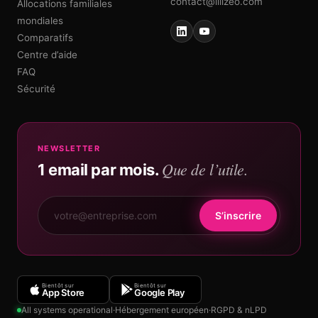
contact@illizeo.com
Allocations familiales
mondiales
Comparatifs
Centre d’aide
FAQ
Sécurité
NEWSLETTER
Que de l’utile.
1 email par mois.
S’inscrire
Bientôt sur
Bientôt sur
App Store
Google Play
All systems operational
·
Hébergement européen
·
RGPD & nLPD