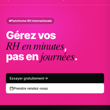
Plateforme RH internationale
Gérez vos
RH en minutes
,
journées
pas en
.
Essayer gratuitement
Prendre rendez-vous