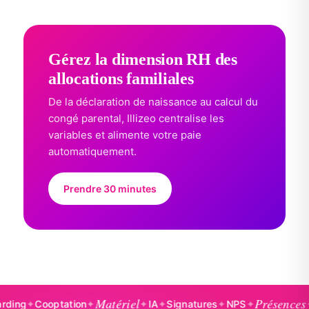
Gérez la dimension RH des
allocations familiales
De la déclaration de naissance au calcul du
congé parental, Illizeo centralise les
variables et alimente votre paie
automatiquement.
Prendre 30 minutes
Matériel
Présences
✦
Cooptation
✦
✦
IA
✦
Signatures
✦
NPS
✦
✦
Badg