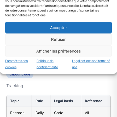
vous nous autorisez à traiter des données telles que votre comportement
Holidays
12 d
Law
Fixed
de navigation ou vos identifiants uniques sur ce site. Le refus ou le retrait
de votre consentement peut avoir un impact négatif sur certaines
fonctionnalités et fonctions.
Official sources
Labour Code
Accepter
Refuser
Afficher les préférences
Time recording
Paramètres des
Politique de
Legal notices and terms of
cookies
confidentialité
use
Labour Code
Tracking
Topic
Rule
Legal basis
Reference
Records
Daily
Code
All