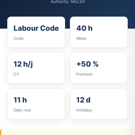
Authority: MoLSA
Labour Code
40 h
Code
Week
12 h/j
+50 %
OT
Premium
11 h
12 d
Daily rest
Holidays