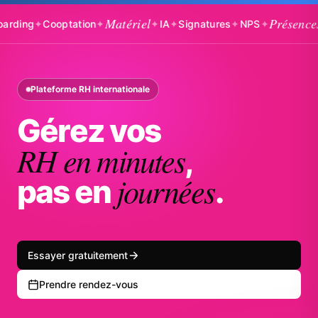
Matériel
Présences
g
✦
Cooptation
✦
✦
IA
✦
Signatures
✦
NPS
✦
✦
Ba
Plateforme RH internationale
Gérez vos
RH en minutes
,
journées
pas en
.
Essayer gratuitement
Prendre rendez-vous