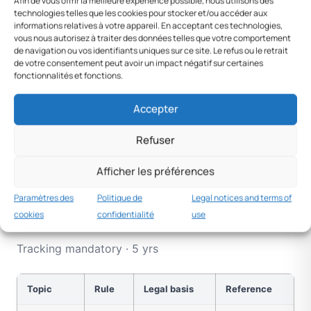
Afin de vous offrir la meilleure expérience possible, nous utilisons des
technologies telles que les cookies pour stocker et/ou accéder aux
Holidays
15 d
Law
Fixed
informations relatives à votre appareil. En acceptant ces technologies,
vous nous autorisez à traiter des données telles que votre comportement
de navigation ou vos identifiants uniques sur ce site. Le refus ou le retrait
de votre consentement peut avoir un impact négatif sur certaines
Official sources
fonctionnalités et fonctions.
Ley 20.744
Accepter
Refuser
Afficher les préférences
Time recording
Paramètres des
Politique de
Legal notices and terms of
cookies
confidentialité
use
Ley 20.744
Tracking mandatory · 5 yrs
Topic
Rule
Legal basis
Reference