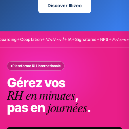
Discover Illizeo
Matériel
Présences
ing
✦
Cooptation
✦
✦
IA
✦
Signatures
✦
NPS
✦
✦
B
Plateforme RH internationale
Gérez vos
RH en minutes
,
journées
pas en
.