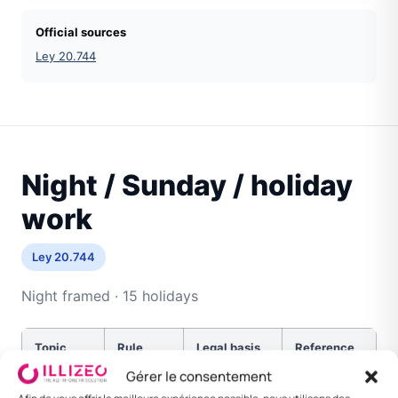
Official sources
Ley 20.744
Night / Sunday / holiday
work
Ley 20.744
Night framed · 15 holidays
Topic
Rule
Legal basis
Reference
Gérer le consentement
Night
Variable
Code
Framed