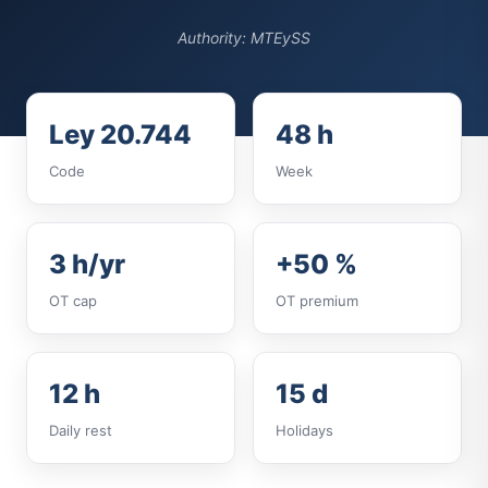
Authority: MTEySS
Ley 20.744
48 h
Code
Week
3 h/yr
+50 %
OT cap
OT premium
12 h
15 d
Daily rest
Holidays