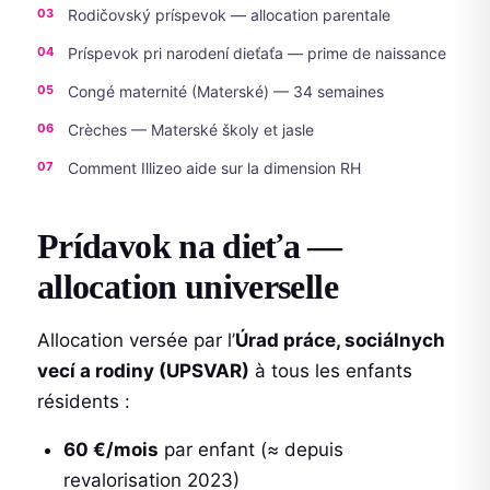
Rodičovský príspevok — allocation parentale
Príspevok pri narodení dieťaťa — prime de naissance
Congé maternité (Materské) — 34 semaines
Crèches — Materské školy et jasle
Comment Illizeo aide sur la dimension RH
Prídavok na dieťa —
allocation universelle
Allocation versée par l’
Úrad práce, sociálnych
vecí a rodiny (UPSVAR)
à tous les enfants
résidents :
60 €/mois
par enfant (≈ depuis
revalorisation 2023)