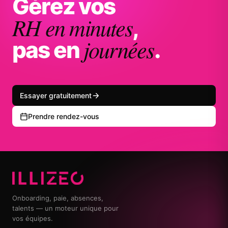
Gérez vos
RH en minutes
,
journées
pas en
.
Essayer gratuitement
Prendre rendez-vous
Onboarding, paie, absences,
talents — un moteur unique pour
vos équipes.