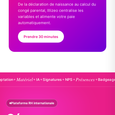
De la déclaration de naissance au calcul du
congé parental, Illizeo centralise les
variables et alimente votre paie
automatiquement.
Prendre 30 minutes
Matériel
Présences
n
✦
✦
IA
✦
Signatures
✦
NPS
✦
✦
Badgeages
✦
Ab
Plateforme RH internationale