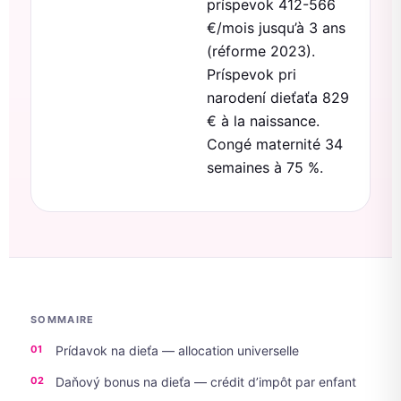
príspevok 412-566
€/mois jusqu’à 3 ans
(réforme 2023).
Príspevok pri
narodení dieťaťa 829
€ à la naissance.
Congé maternité 34
semaines à 75 %.
SOMMAIRE
Prídavok na dieťa — allocation universelle
Daňový bonus na dieťa — crédit d’impôt par enfant