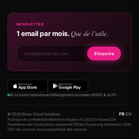
NEWSLETTER
Que de l’utile.
1 email par mois.
S’inscrire
Bientôt sur
Bientôt sur
App Store
Google Play
All systems operational
·
Hébergement européen
·
RGPD & nLPD
FR
/
EN
© 2026 Illizeo Cloud Solutions
Politique de confidentialité
Mentions légales et CGU
CGV Illizeo
CGAI
Paramètres des cookies
Sous-traitants
MTO
Data Processing Addendum (DPA)
CGV des services d’assistance
Statut des services