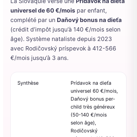
La Slovaquie verse une
Prídavok na dieťa
universel de 60 €/mois
par enfant,
complété par un
Daňový bonus na dieťa
(crédit d’impôt jusqu’à 140 €/mois selon
âge). Système nataliste depuis 2023
avec Rodičovský príspevok à 412-566
€/mois jusqu’à 3 ans.
Synthèse
Prídavok na dieťa
universel 60 €/mois,
Daňový bonus per-
child très généreux
(50-140 €/mois
selon âge),
Rodičovský