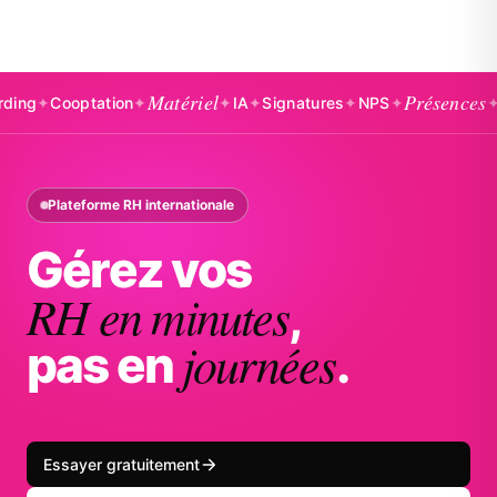
Matériel
Présences
Cooptation
✦
✦
IA
✦
Signatures
✦
NPS
✦
✦
Badg
Plateforme RH internationale
Gérez vos
RH en minutes
,
journées
pas en
.
Essayer gratuitement