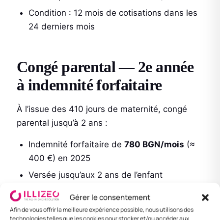
Condition : 12 mois de cotisations dans les
24 derniers mois
Congé parental — 2e année
à indemnité forfaitaire
À l’issue des 410 jours de maternité, congé
parental jusqu’à 2 ans :
Indemnité forfaitaire de
780 BGN/mois
(≈
400 €) en 2025
Versée jusqu’aux 2 ans de l’enfant
Père peut prendre les 2e et 3e mois de la
Gérer le consentement
1ère année (transfert obligatoire de 2 mois
Afin de vous offrir la meilleure expérience possible, nous utilisons des
technologies telles que les cookies pour stocker et/ou accéder aux
— réforme directive UE)