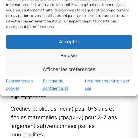
informations relatives à votre appareil. En acceptant ces technologies,
vous nous autorisez à traiter des données telles que votre comportement
de navigation ou vos identifiants uniques sur ce site. Le refus ou le retrait
de votre consentement peut avoir un impact négatif sur certaines
Congé paternité
fonctionnalités et fonctions.
15 jours
de congé paternité à 100 % du
Accepter
salaire, à prendre dans les 6 mois après la
Refuser
naissance. Indemnisé par NSSI.
Afficher les préférences
Crèches — Детски ясли et
Paramètres des
Politique de
Legal notices and terms of
cookies
confidentialité
use
градини
Crèches publiques (ясли) pour 0-3 ans et
écoles maternelles (градини) pour 3-7 ans
largement subventionnées par les
municipalités :