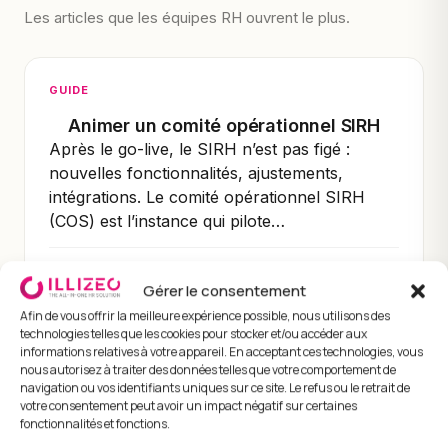
Les articles que les équipes RH ouvrent le plus.
GUIDE
Animer un comité opérationnel SIRH
Après le go-live, le SIRH n’est pas figé :
nouvelles fonctionnalités, ajustements,
intégrations. Le comité opérationnel SIRH
(COS) est l’instance qui pilote…
4 min de lecture
Lire →
Gérer le consentement
Afin de vous offrir la meilleure expérience possible, nous utilisons des
technologies telles que les cookies pour stocker et/ou accéder aux
informations relatives à votre appareil. En acceptant ces technologies, vous
TUTORIEL
nous autorisez à traiter des données telles que votre comportement de
navigation ou vos identifiants uniques sur ce site. Le refus ou le retrait de
Mesurer l’impact et le ROI d’une
votre consentement peut avoir un impact négatif sur certaines
transformation RH
fonctionnalités et fonctions.
Une transformation RH coûte. Pour la