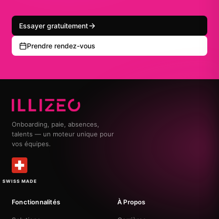
Essayer gratuitement
Prendre rendez-vous
Onboarding, paie, absences,
talents — un moteur unique pour
vos équipes.
SWISS MADE
Fonctionnalités
À Propos