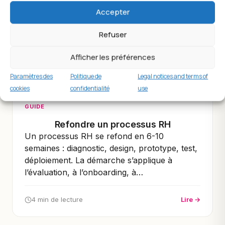
défendre devant un Comex, il faut chiffrer le
Accepter
retour : gains de temps, baisse d’erreurs,
Refuser
amélioration…
Afficher les préférences
4 min de lecture
Lire →
Paramètres des
Politique de
Legal notices and terms of
cookies
confidentialité
use
GUIDE
Refondre un processus RH
Un processus RH se refond en 6-10
semaines : diagnostic, design, prototype, test,
déploiement. La démarche s’applique à
l’évaluation, à l’onboarding, à…
4 min de lecture
Lire →