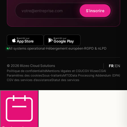
S’inscrire
Bientôt sur
Bientôt sur
App Store
Google Play
All systems operational
·
Hébergement européen
·
RGPD & nLPD
FR
/
EN
© 2026 Illizeo Cloud Solutions
Politique de confidentialité
Mentions légales et CGU
CGV Illizeo
CGAI
Paramètres des cookies
Sous-traitants
MTO
Data Processing Addendum (DPA)
CGV des services d’assistance
Statut des services