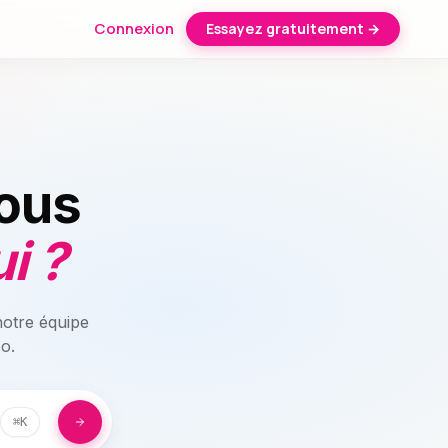
Connexion
Essayez gratuitement →
ous
i ?
notre équipe
eo.
⌘K