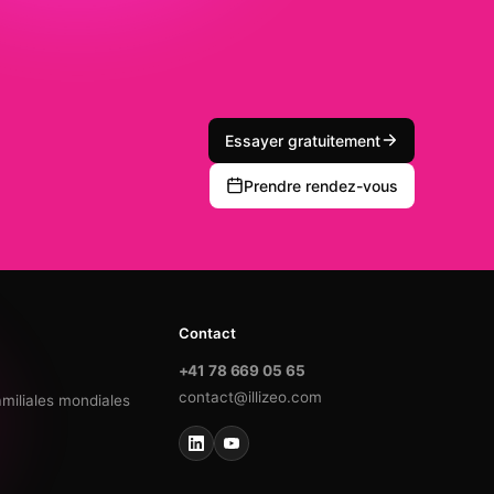
Essayer gratuitement
Prendre rendez-vous
Contact
+41 78 669 05 65
contact@illizeo.com
amiliales mondiales
e