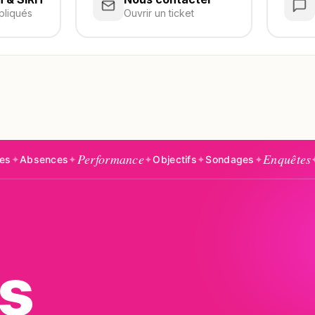
pliqués
Ouvrir un ticket
Performance
Enquêtes
s
✦
✦
Objectifs
✦
Sondages
✦
✦
Temps
✦
Rôle
s