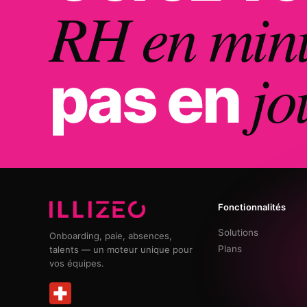
RH en min
jo
pas en
Fonctionnalités
Solutions
Onboarding, paie, absences,
Plans
talents — un moteur unique pour
vos équipes.