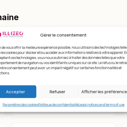
maine
Gérer le consentement
n de vous offrir la meilleure expérience possible, nous utilisons des technologies telle
TUTORIEL
 les cookies pour stocker et/ou accéder aux informations relatives à votre appareil. E
eptant ces technologies, vous nous autorisez à traiter des données telles que votre
Mesurer l’impact et le ROI d’une
portement de navigation ou vos identifiants uniques sur ce site. Le refus ou le retrai
transformation RH
votre consentement peut avoir un impact négatif sur certaines fonctionnalités et
Une transformation RH coûte. Pour la
ctions.
défendre devant un Comex, il faut chiffrer
le retour : gains de temps, baisse
Accepter
Refuser
Afficher les préférenc
d’erreurs, amélioration…
Paramètres des cookies
Politique de confidentialité
Legal notices and terms of use
4 min de lecture
Lire →