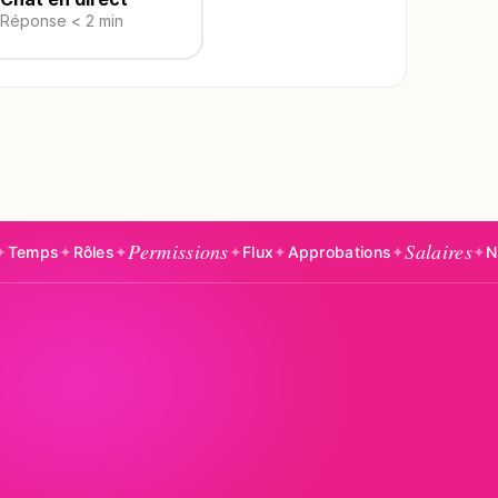
Réponse < 2 min
Permissions
Salaires
s
✦
✦
Flux
✦
Approbations
✦
✦
NDF
✦
FlexOffic