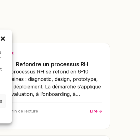
s
GUIDE
n
Refondre un processus RH
t
Un processus RH se refond en 6-10
semaines : diagnostic, design, prototype,
test, déploiement. La démarche s’applique
à l’évaluation, à l’onboarding, à…
es
4 min de lecture
Lire →