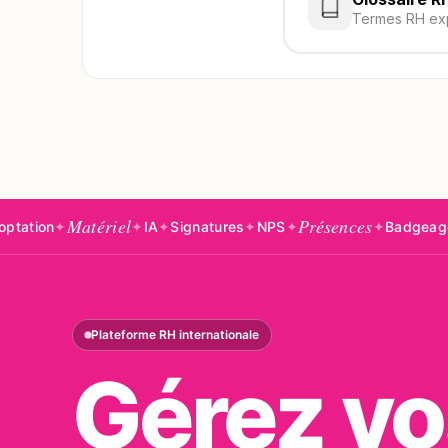
Termes RH ex
ériel
Présences
✦
IA
✦
Signatures
✦
NPS
✦
✦
Badgeages
✦
Absence
Plateforme RH internationale
Gérez vo