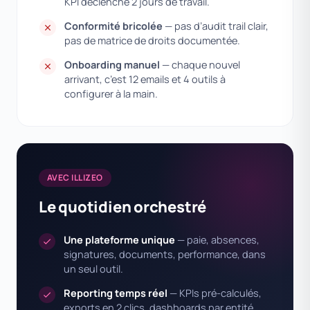
KPI déclenche 2 jours de travail.
Conformité bricolée
— pas d’audit trail clair,
pas de matrice de droits documentée.
Onboarding manuel
— chaque nouvel
arrivant, c’est 12 emails et 4 outils à
configurer à la main.
AVEC ILLIZEO
Le quotidien orchestré
Une plateforme unique
— paie, absences,
signatures, documents, performance, dans
un seul outil.
Reporting temps réel
— KPIs pré-calculés,
exports en 2 clics, dashboards par entité.