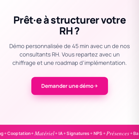
Prêt·e à structurer votre
RH ?
Démo personnalisée de 45 min avec un de nos
consultants RH. Vous repartez avec un
chiffrage et une roadmap d’implémentation.
Demander une démo
Matériel
Présences
tation
✦
✦
IA
✦
Signatures
✦
NPS
✦
✦
Badgeage