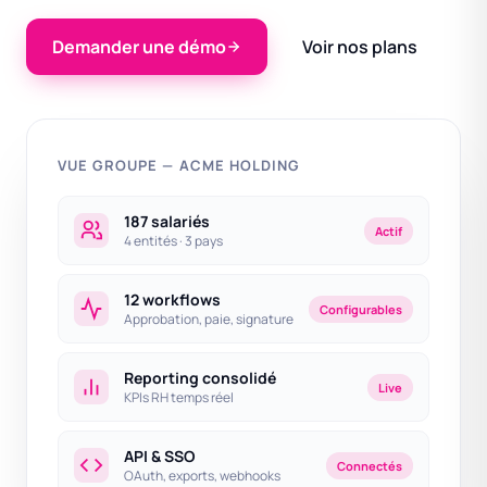
Demander une démo
Voir nos plans
VUE GROUPE — ACME HOLDING
187 salariés
Actif
4 entités · 3 pays
12 workflows
Configurables
Approbation, paie, signature
Reporting consolidé
Live
KPIs RH temps réel
API & SSO
Connectés
OAuth, exports, webhooks