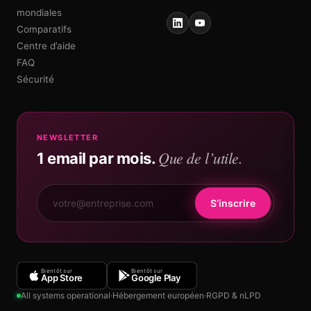
mondiales
Comparatifs
Centre d’aide
FAQ
Sécurité
NEWSLETTER
Que de l’utile.
1 email par mois.
S’inscrire
Bientôt sur
Bientôt sur
App Store
Google Play
All systems operational
·
Hébergement européen
·
RGPD & nLPD