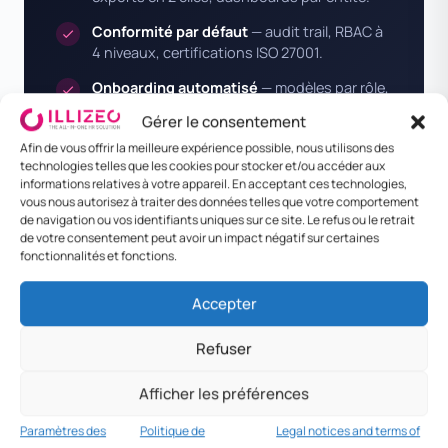
Conformité par défaut
— audit trail, RBAC à
4 niveaux, certifications ISO 27001.
Onboarding automatisé
— modèles par rôle,
étapes typées, emails déclenchés. Le
Gérer le consentement
manager n’a rien à faire.
Afin de vous offrir la meilleure expérience possible, nous utilisons des
technologies telles que les cookies pour stocker et/ou accéder aux
informations relatives à votre appareil. En acceptant ces technologies,
vous nous autorisez à traiter des données telles que votre comportement
de navigation ou vos identifiants uniques sur ce site. Le refus ou le retrait
de votre consentement peut avoir un impact négatif sur certaines
fonctionnalités et fonctions.
Accepter
Refuser
Modules
Afficher les préférences
Couvrez tout le cycle RH
Paramètres des
Politique de
Legal notices and terms of